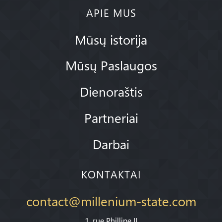
APIE MUS
Mūsų istorija
Mūsų Paslaugos
Dienoraštis
Partneriai
Darbai
KONTAKTAI
contact@millenium-state.com
1. rue Phillipe II