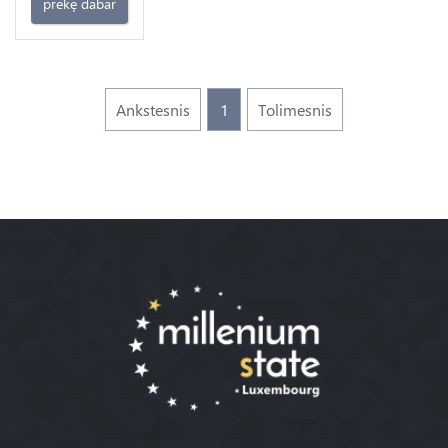
prekę dabar
Ankstesnis
1
Tolimesnis