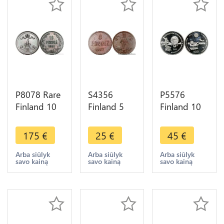
P8078 Rare
S4356
P5576
Finland 10
Finland 5
Finland 10
Pennia
Pennia
Euros Air
Alexander
Alexandre II
Plane
175
€
25
€
45
€
III 1891 AU
1867 - Faire
Turkey
-> Make
Offre
1997 Silver
Arba siūlyk
Arba siūlyk
Arba siūlyk
savo kainą
savo kainą
savo kainą
offer
Proof -> M
Offer