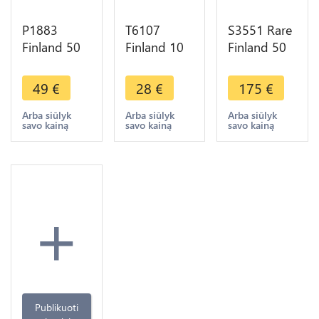
P1883
T6107
S3551 Rare
Finland 50
Finland 10
Finland 50
Pennia
Marrkaa
Penniä
Nicholas II
Urho
Alexander II
49
€
28
€
175
€
1916 S
Kekkonen
1865
PCGS MS63
1975
Argent
Arba siūlyk
Arba siūlyk
Arba siūlyk
savo kainą
savo kainą
savo kainą
Argent
Argent
Silver XF !-
Silver
Silver FDC -
Faire Offre
> M Offer
+
Publikuoti