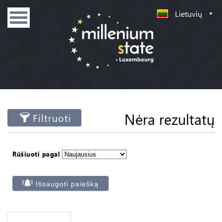
Lietuvių
Nėra rezultatų
Filtruoti
Rūšiuoti pagal
Išsaugoti paiešką