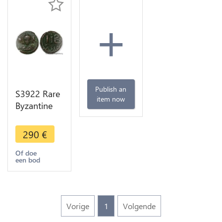
+
Publish an
S3922 Rare
item now
Byzantine
Sassanide
Nummi
290
€
Chosroès
2590-628
Of doe
een bod
12
D.Alexandrie
Vorige
1
Volgende