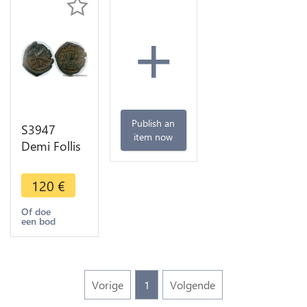
+
Publish an
S3947
item now
Demi Follis
Justinien I
de Face K
120
€
couronne
de laurI
Of doe
een bod
482-565 B
Vorige
1
Volgende