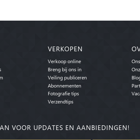
VERKOPEN
O
Verkoop online
Ons
s
Breng bij ons in
Onz
am
Veiling publiceren
Blo
Abonnementen
Par
Fotografie tips
Vac
Verzendtips
AN VOOR UPDATES EN AANBIEDINGEN!