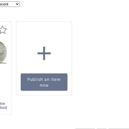
+
Publish an item
now
r -
doe
 bod