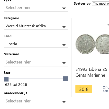
Sorteer op
Selecteer hier
Categorie
Wereld Muntstuk Afrika
Land
Liberia
Materiaal
Selecteer hier
S1993 Libéria 25
Jaar
Cents Marianne
1906 Argent Silve
-625
tot
2026
Faire Offre
Of 
30
€
een
Gradeerbedrijf
Selecteer hier