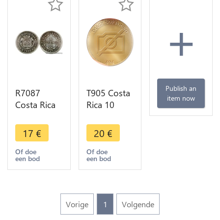
+
Publish an
R7087
T905 Costa
item now
Costa Rica
Rica 10
5 Centimos
Centavos
1905 Silver
1918 ->
17
€
20
€
AU UNC ->
Make offer
Make offer
Of doe
Of doe
een bod
een bod
Vorige
1
Volgende