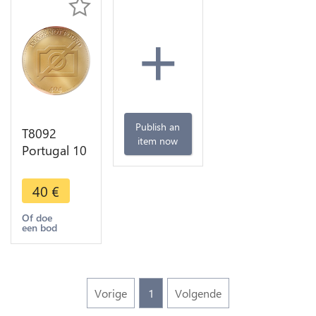
+
Publish an
T8092
item now
Portugal 10
Reis Joao V
1737 -> M
40
€
Offer
Of doe
een bod
Vorige
1
Volgende