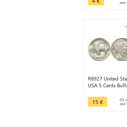
4
€
een
R8927 United Sta
USA 5 Cents Buff
1927 -> Make off
Of 
15
€
een