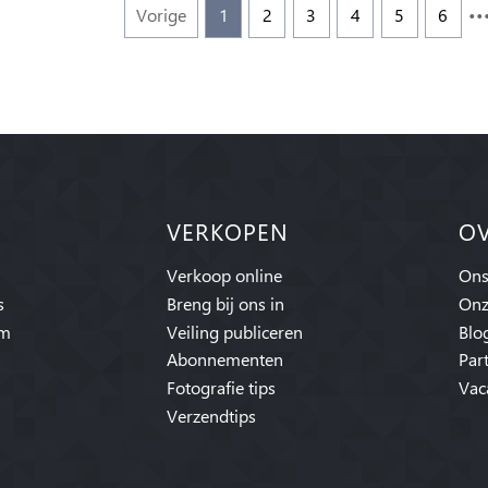
Vorige
1
2
3
4
5
6
VERKOPEN
O
Verkoop online
Ons
s
Breng bij ons in
Onz
am
Veiling publiceren
Blo
Abonnementen
Par
Fotografie tips
Vac
Verzendtips