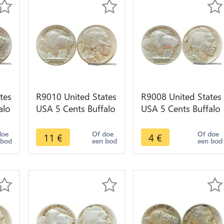
tes
R9010 United States
R9008 United States
alo
USA 5 Cents Buffalo
USA 5 Cents Buffalo
a
1916 -> Make offer
1936 -> Make offer
r
doe
Of doe
Of doe
11
€
4
€
 bod
een bod
een bod