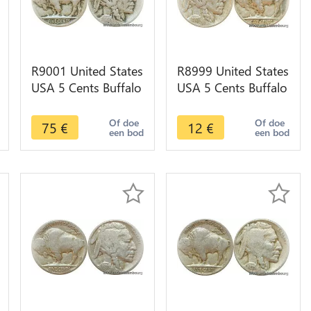
R9001 United States
R8999 United States
USA 5 Cents Buffalo
USA 5 Cents Buffalo
1918 D Denver ->
1915 -> Make offer
Make offer
Of doe
Of doe
75
€
12
€
een bod
een bod