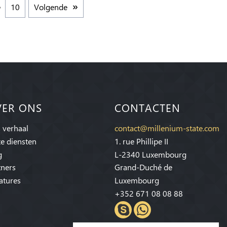
10
Volgende
VER ONS
CONTACTEN
 verhaal
contact@millenium-state.com
e diensten
1. rue Phillipe II
g
L-2340 Luxembourg
tners
Grand-Duché de
atures
Luxembourg
+352 671 08 08 88