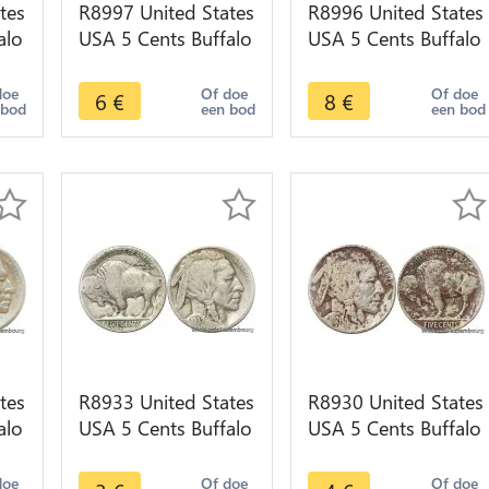
tes
R8997 United States
R8996 United States
alo
USA 5 Cents Buffalo
USA 5 Cents Buffalo
er
1936 -> Make offer
1925 -> Make offer
doe
Of doe
Of doe
6
€
8
€
 bod
een bod
een bod
tes
R8933 United States
R8930 United States
alo
USA 5 Cents Buffalo
USA 5 Cents Buffalo
>
1937 D Denver ->
1926 -> Make offer
Make offer
doe
Of doe
Of doe