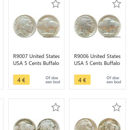
R9007 United States
R9006 United States
USA 5 Cents Buffalo
USA 5 Cents Buffalo
1936 -> Make offer
1937 -> Make offer
Of doe
Of doe
4
€
4
€
een bod
een bod