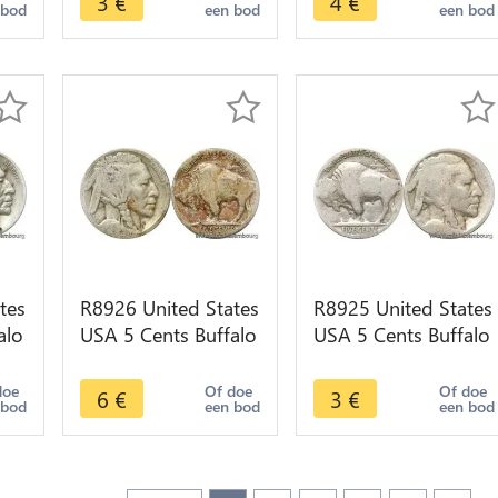
3
€
4
€
 bod
een bod
een bod
tes
R8926 United States
R8925 United States
alo
USA 5 Cents Buffalo
USA 5 Cents Buffalo
er
S San Francisco ->
1913 1938 -> Make
Make offer
offer
doe
Of doe
Of doe
6
€
3
€
 bod
een bod
een bod