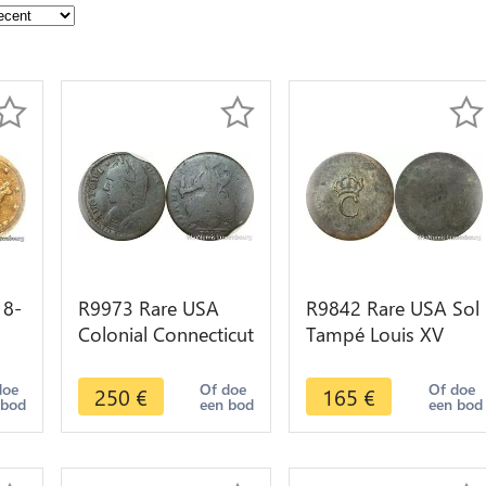
 8-
R9973 Rare USA
R9842 Rare USA Sol
Colonial Connecticut
Tampé Louis XV
lar
Token 1787 Pre
Emissions générales
GS
Federal -> Make
colonies 1763 AU -
doe
Of doe
Of doe
250
€
165
€
 bod
een bod
een bod
offer
>M offer