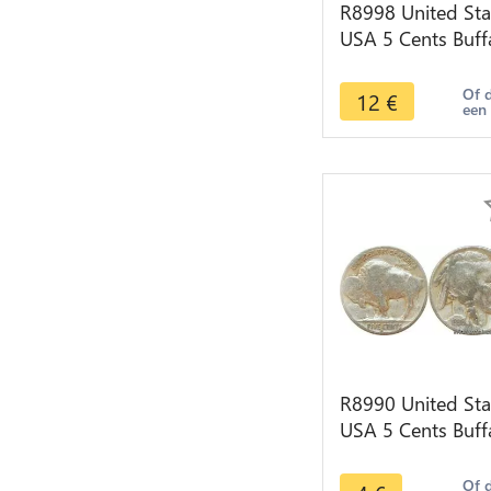
R8998 United Sta
USA 5 Cents Buff
1916 -> Make off
Of 
12
€
een
R8990 United Sta
USA 5 Cents Buff
1936 D Denver -
Make offer
Of 