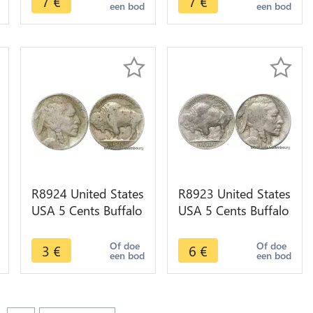
7
€
7
€
een bod
een bod
R8924 United States
R8923 United States
USA 5 Cents Buffalo
USA 5 Cents Buffalo
1913 1938 -> Make
1928 -> Make offer
offer
Of doe
Of doe
3
€
6
€
een bod
een bod