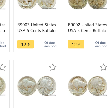
tes
R9003 United States
R9002 United States
alo
USA 5 Cents Buffalo
USA 5 Cents Buffalo
er
1926 D -> Make
1926 D Denver ->
offer
Make offer
doe
Of doe
Of doe
12
€
12
€
 bod
een bod
een bod