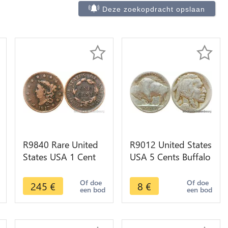
Deze zoekopdracht opslaan
R9840 Rare United
R9012 United States
States USA 1 Cent
USA 5 Cents Buffalo
Coronet Head 1817
1924 -> Make offer
13 Stars -> Make
Of doe
Of doe
245
€
8
€
een bod
een bod
offer