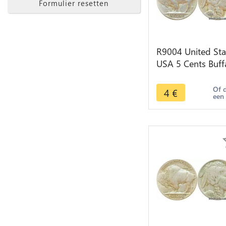
Formulier resetten
R9004 United Sta
USA 5 Cents Buff
1937 -> Make off
Of 
4
€
een