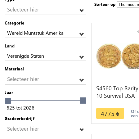
Sorteer op
Selecteer hier
Categorie
Wereld Muntstuk Amerika
Land
Verenigde Staten
Materiaal
Selecteer hier
S4560 Top Rarity
Jaar
10 Survival USA
California 1/4 Dol
-625
tot
2026
Or Gold 1856 PC
Of 
4775
€
een
AU
Gradeerbedrijf
Selecteer hier