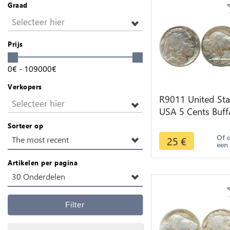
Graad
Selecteer hier
Prijs
0
€
-
109000
€
Verkopers
R9011 United Sta
Selecteer hier
USA 5 Cents Buff
1937 Philadelphi
Sorteer op
AU -> Make offe
Of 
25
€
The most recent
een
Artikelen per pagina
30 Onderdelen
Filter