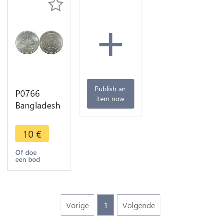
+
Publish an
P0766
item now
Bangladesh
50 Poisha
1983 UNC -
10
€
>Make
offer
Of doe
een bod
Vorige
1
Volgende