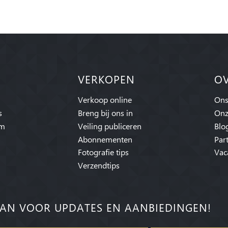
VERKOPEN
O
Verkoop online
Ons
s
Breng bij ons in
Onz
am
Veiling publiceren
Blo
Abonnementen
Par
Fotografie tips
Vac
Verzendtips
AN VOOR UPDATES EN AANBIEDINGEN!