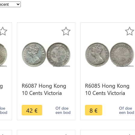
g
R6087 Hong Kong
R6085 Hong Kong
10 Cents Victoria
10 Cents Victoria
>
1895 Silver XF+ ->
1895 Silver -> Make
Make offer
offer
doe
Of doe
Of doe
42
€
8
€
 bod
een bod
een bod