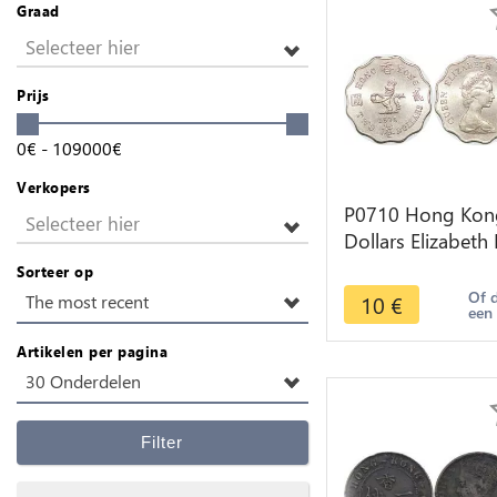
Graad
Selecteer hier
Prijs
0
€
-
109000
€
Verkopers
P0710 Hong Kon
Selecteer hier
Dollars Elizabeth I
1975 UNC ->Mak
Sorteer op
offer
Of 
10
€
The most recent
een
Artikelen per pagina
30 Onderdelen
Filter