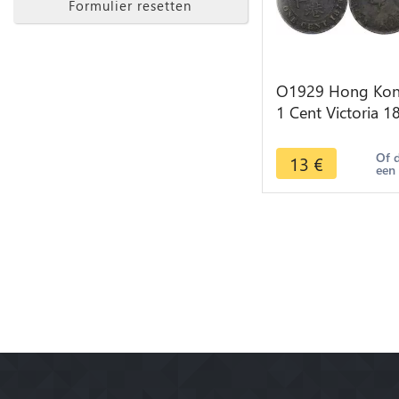
Formulier resetten
O1929 Hong Ko
1 Cent Victoria 1
-> M offer
Of 
13
€
een