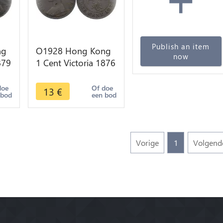
Publish an item
ng
O1928 Hong Kong
now
879
1 Cent Victoria 1876
-> M offer
doe
Of doe
13
€
 bod
een bod
Vorige
1
Volgend