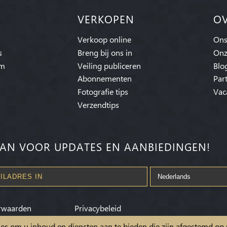
VERKOPEN
O
Verkoop online
Ons
s
Breng bij ons in
Onz
am
Veiling publiceren
Blo
Abonnementen
Par
Fotografie tips
Vac
Verzendtips
AN VOOR UPDATES EN AANBIEDINGEN!
rwaarden
Privacybeleid
kies om u inhoud en diensten aan te bieden die zijn afgestemd o