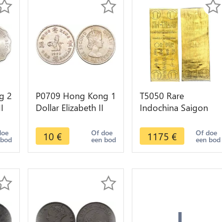
g 2
P0709 Hong Kong 1
T5050 Rare
I
Dollar Elizabeth II
Indochina Saigon
e
1960 UNC ->Make
Hong Kong Hanoi
Offer
Or Gold Bar 999%
doe
Of doe
Of doe
10
€
1175
€
 bod
een bod
een bod
1920 1945 UNC
+