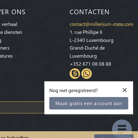
VER ONS
CONTACTEN
 verhaal
contact@millenium-state.com
e diensten
1. rue Phillipe II
g
L-2340 Luxembourg
tners
Grand-Duché de
atures
Luxembourg
+352 671 08 08 88
×
Nog niet geregistreerd?
Maak gratis een account aan
Abonneren
p uw behoeften