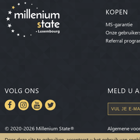
KOPEN
MS-garantie
Onze gebruiker
Referral progr
VOLG ONS
MELD U A
©
2020-2026
Millenium State
®
Algemene voo
Door deze site te gebruiken, accepteert u het gebruik van coo