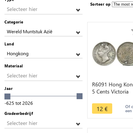
Sorteer op
Selecteer hier
Categorie
Wereld Muntstuk Azië
Land
Hongkong
Materiaal
Selecteer hier
R6091 Hong Kon
Jaar
5 Cents Victoria
1897 Silver AU -
-625
tot
2026
Make offer
Of 
12
€
een
Gradeerbedrijf
Selecteer hier