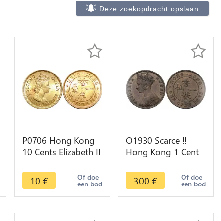
Deze zoekopdracht opslaan
P0706 Hong Kong
O1930 Scarce !!
10 Cents Elizabeth II
Hong Kong 1 Cent
1978 UNC ->Make
Victoria 1863 AU
offer
UNC !! -> M offer
Of doe
Of doe
10
€
300
€
een bod
een bod