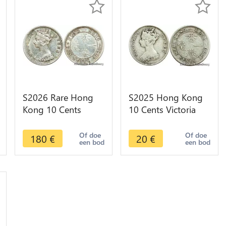
S2026 Rare Hong
S2025 Hong Kong
Kong 10 Cents
10 Cents Victoria
Victoria 1888
1900 Silver - Faire
Argent Silver AU!
Offre
Of doe
Of doe
180
€
20
€
een bod
een bod
UNC