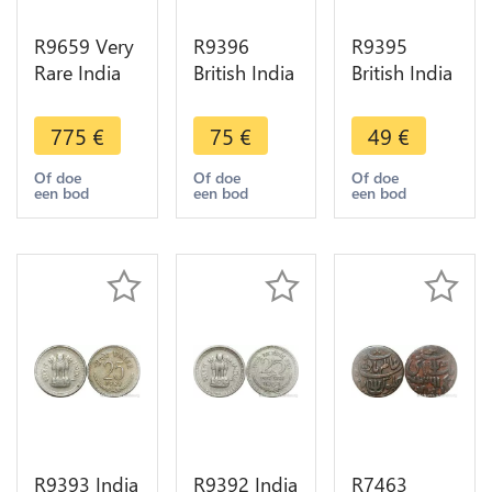
R9659 Very
R9396
R9395
Rare India
British India
British India
Debase 4
1/4 Rupee
1/4 Rupee
1/2 Masha
Victoria
Victoria
775
€
75
€
49
€
Or Gold
1883 Silver
1889 B
Goddess
-> Make
Bombay
Of doe
Of doe
Of doe
een bod
een bod
een bod
lakshmi
offer
Silver ->
Kanauj
Make offer
1100 AU
R9393 India
R9392 India
R7463