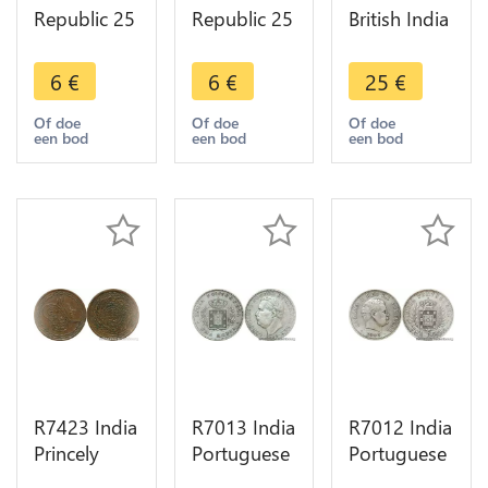
Republic 25
Republic 25
British India
Naye Paise
Naye Paise
1 Paisa 1
Asoka lion
Asoka lion
Pice Bengal
6
€
6
€
25
€
pedestal
pedestal
37 ND 1815
1987 ->
1962 ->
1829 ->
Of doe
Of doe
Of doe
een bod
een bod
een bod
Make offer
Make offer
Make offer
R7423 India
R7013 India
R7012 India
Princely
Portuguese
Portuguese
States 2 Pai
Goa Uma
Uma Rupia