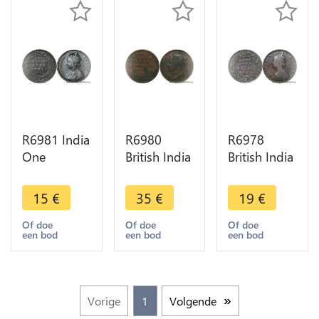
R6981 India
R6980
R6978
One
British India
British India
Quarter 1/4
Straits One
1/2 Anna
Anna
Cent
Victoria
15
€
35
€
19
€
Victoria
Victoria
1862 ->
1862
1862 ->
Make offer
Of doe
Of doe
Of doe
een bod
een bod
een bod
Calcutta ->
Make offer
Make offer
Vorige
1
Volgende