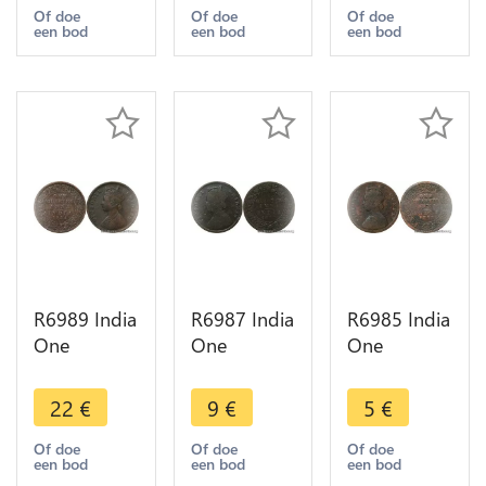
1894
1888
1883
Of doe
Of doe
Of doe
een bod
een bod
een bod
Calcutta ->
Calcutta ->
Calcutta ->
Make offer
Make offer
Make offer
R6989 India
R6987 India
R6985 India
One
One
One
Quarter 1/4
Quarter 1/4
Quarter 1/4
Anna
Anna
Anna
22
€
9
€
5
€
Victoria
Victoria
Victoria
1884
1883
1862
Of doe
Of doe
Of doe
een bod
een bod
een bod
Calcutta ->
Calcutta ->
Calcutta ->