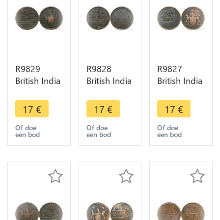
R9829
R9828
R9827
British India
British India
British India
Madras
Madras
Madras
Presidency
Presidency
Presidency
17
€
17
€
17
€
10 Cash
10 Cash
10 Cash
1808 ->
1803 ->
1803 ->
Of doe
Of doe
Of doe
een bod
een bod
een bod
Make Offer
Make Offer
Make Offer