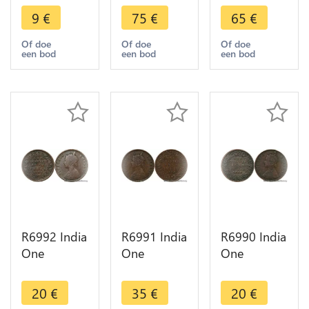
Mahbub Ali
Rupia Luiz I
Carlos I
9
€
75
€
65
€
Khan II
1882 Silver
1903 Silver
Hyderabad
-> Make
-> Make
Of doe
Of doe
Of doe
een bod
een bod
een bod
AH 1328
offer
offer
/42 1910
R6992 India
R6991 India
R6990 India
One
One
One
Quarter 1/4
Quarter 1/4
Quarter 1/4
Anna
Anna
Anna
20
€
35
€
20
€
Victoria
Victoria
Victoria