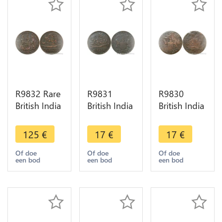
R9832 Rare
R9831
R9830
British India
British India
British India
Madras
Madras
Madras
Presidency
Presidency
Presidency
125
€
17
€
17
€
5 Cash
10 Cash
10 Cash
1803 ->
1808 ->
1808 Sans
Of doe
Of doe
Of doe
een bod
een bod
een bod
Make offer
Make Offer
listel ->
Make Offer