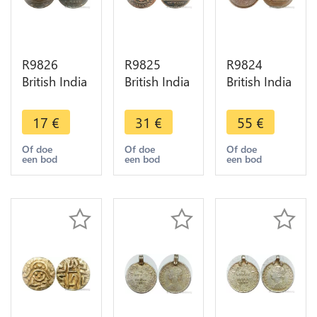
R9826
R9825
R9824
British India
British India
British India
Madras
Madras
Bengal 1
Presidency
Presidency
Pice Shah
17
€
31
€
55
€
10 Cash
20 Cash
Allam II
1803 ->
1803 ->
Badshah
Of doe
Of doe
Of doe
een bod
een bod
een bod
Make Offer
Make Offer
1831
Calcutta -
>M offer