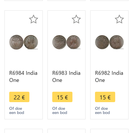
Make offer
Make offer
Make offer
R6984 India
R6983 India
R6982 India
One
One
One
Quarter 1/4
Quarter 1/4
Quarter 1/4
Anna
Anna
Anna
22
€
15
€
15
€
Victoria
Victoria
Victoria
1887
1901
1876
Of doe
Of doe
Of doe
een bod
een bod
een bod
Calcutta ->
Calcutta ->
Calcutta ->
Make offer
Make offer
Make offer