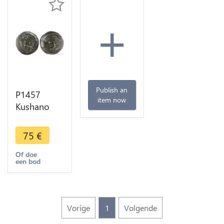
+
Publish an
P1457
item now
Kushano
Sassanids
Kingdom
75
€
Drachme
Varhran IV
Of doe
een bod
388 399
Silver -
>Make
offer
Vorige
1
Volgende