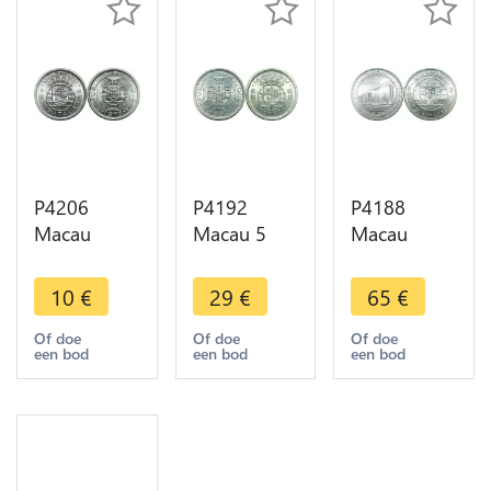
P4206
P4192
P4188
Macau
Macau 5
Macau
Pataca
Patacas
Macao 20
Shield
1953 Shield
Patacas
10
€
29
€
65
€
Globe 1975
Globe Silver
Bridge
UNC ->
UNC ->
Taipa 1974
Of doe
Of doe
Of doe
een bod
een bod
een bod
Make offer
Make offer
Silver BU ->
Make offer