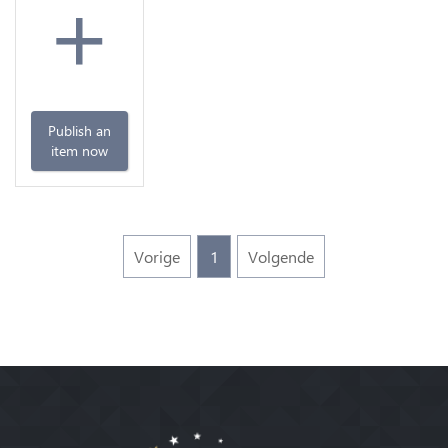
+
Publish an
item now
Vorige
1
Volgende