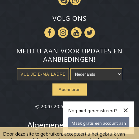
VOLG ONS
MELD U AAN VOOR UPDATES EN
AANBIEDINGEN!
Abonneren
×
©
2020-2026
Millenium State
®
Nog niet geregistreerd?
Algemene voorwaarden
Maak gratis een account aan
Door deze site te gebruiken, accepteert u het gebruik van