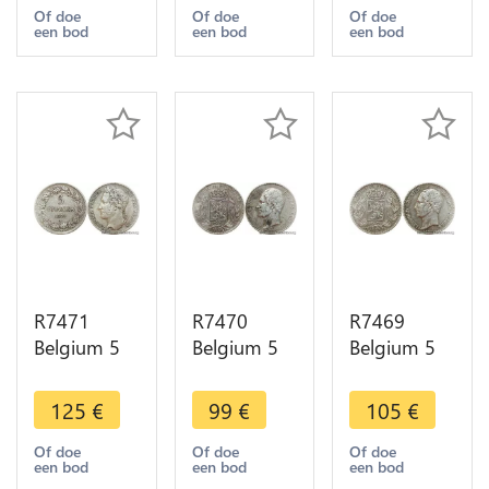
Argent
Argent
Minted
Of doe
Of doe
Of doe
een bod
een bod
een bod
Silver ->
Silver ->
Argent
Make offer
Make offer
Silver ->
Make offer
R7471
R7470
R7469
Belgium 5
Belgium 5
Belgium 5
Francs
Francs
Francs
Leopold I
Leopold I
Leopold I
125
€
99
€
105
€
1849
1849
1853
Raised
Argent
Argent
Of doe
Of doe
Of doe
een bod
een bod
een bod
Letters
Silver ->
Silver ->