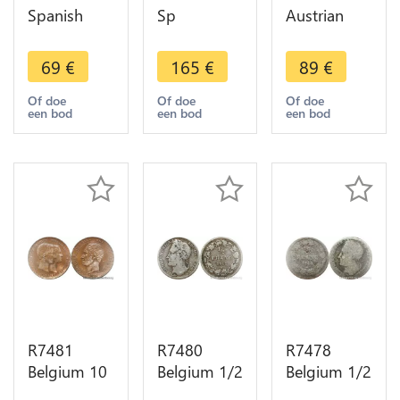
Spanish
Sp
Austrian
Netherlands
Netherlands
Holland 2
Brabant
Brabant
Escalins
69
€
165
€
89
€
Escalin
Escalin
Maria
Philip IV
Philip IV
Theresa
Of doe
Of doe
Of doe
een bod
een bod
een bod
1623 Lis
1627 Main
1751
Brussels
Antwerp
Brugges
Silver
Silver
Lion Silver
R7481
R7480
R7478
Belgium 10
Belgium 1/2
Belgium 1/2
Centimes
Franc
Franc