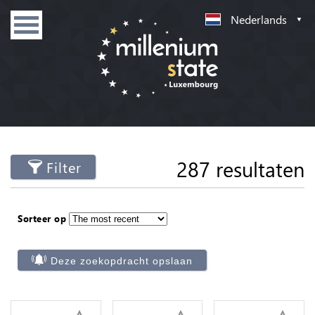
Nederlands
287 resultaten
Filter
Sorteer op
Deze zoekopdracht opslaan