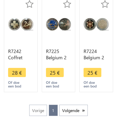
R7242
R7225
R7224
Coffret
Belgium 2
Belgium 2
Belgique 2
Euros
Euros
Euros 150
Belgian
Reopening
28
€
25
€
25
€
Years
Presidence
Brussels
Belgian
de l'EU
Atomium
Of doe
Of doe
Of doe
een bod
een bod
een bod
Croix
2010
2006
Rouge
Colorful
Colorful
2014 Proof
UNC ->
UNC ->
BE
Make offer
Make offer
Vorige
1
Volgende