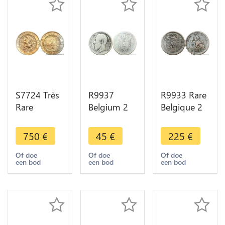
S7724 Très
R9937
R9933 Rare
Rare
Belgium 2
Belgique 2
Belgium 5
Francs
Centimes
Centimes
Léopold II
Léopold Ier
750
€
45
€
225
€
Léopold II
type Wiener
1834 Point
1898 PCGS
1867 Silver
Surfrappé 1
Of doe
Of doe
Of doe
een bod
een bod
een bod
MS67 -
-> Make
Cent Pays
>Make
Offer
Bas
offer