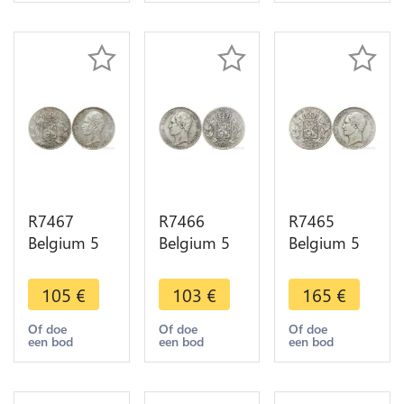
Argent
Make offer
Make offer
Silver ->
Make offer
R7467
R7466
R7465
Belgium 5
Belgium 5
Belgium 5
Francs
Francs
Francs
Leopold I
Leopold I
Leopold I
105
€
103
€
165
€
1851
1850 Dot
1865
Argent
up date
Argent
Of doe
Of doe
Of doe
een bod
een bod
een bod
Silver ->
Argent
Silver ->
Make offer
Silver ->
Make offer
Make offer