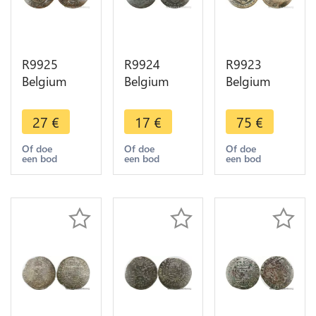
R9925
R9924
R9923
Belgium
Belgium
Belgium
Spanish
Liege 2
Liege Faux
Netherlands
Liards John
Epoque
27
€
17
€
75
€
1 Liard
Theodore
Double
Felipe IV
Bavaria
Escarlin
Of doe
Of doe
Of doe
een bod
een bod
een bod
1652
1752 ->
John
Tournai ->
Make Offer
Theodore
Make Offer
Bavaria
1753