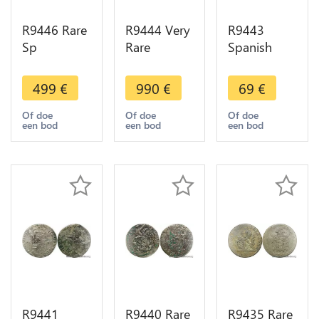
R9446 Rare
R9444 Very
R9443
Sp
Rare
Spanish
Netherlands
Netherlands
Netherlands
Brabant
Brabant 1/4
Brabant
499
€
990
€
69
€
Patagon
Patagon
Escalin
Philip IV
Philip IV
Philip IV
Of doe
Of doe
Of doe
een bod
een bod
een bod
1622 Main
1654
1623 Lis
Antwerpen
Brussels
Brussels
Silver
Silver
Silver
R9441
R9440 Rare
R9435 Rare