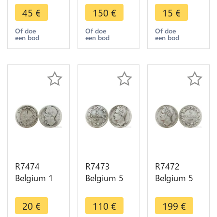
Leopold I
Leopold
Leopold
45
€
150
€
15
€
Marriage
1844 Silver
1844 Silver
Duke
-> Make
-> Make
Of doe
Of doe
Of doe
een bod
een bod
een bod
Dutchess
offer
offer
Brabant
1853 AU
R7474
R7473
R7472
Belgium 1
Belgium 5
Belgium 5
Franc
Francs
Francs
Leopold I
Leopold I
Leopold I
20
€
110
€
199
€
1834
1833 Incuse
1847 700K