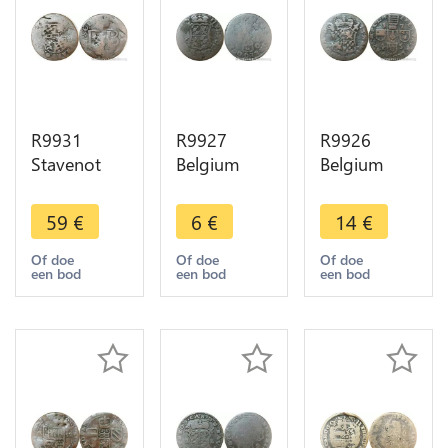
R9931
R9927
R9926
Stavenot
Belgium
Belgium
Abbaye
Liege 1
Liege 1
Liard
Liard Jean
Liard Jean
59
€
6
€
14
€
Ferdinand
Theodore
Theodore
de Bavière
of Bavaria
of Bavaria
Of doe
Of doe
Of doe
een bod
een bod
een bod
1612 1650
1750 ->
1745 ->
Louveigné
Make Offer
Make Offer