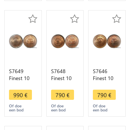
PCGS MS65
Papin 1870
1870 PCGS
GEM
PCGS MS64
MS65
S7649
S7648
S7646
Finest 10
Finest 10
Finest 10
Centimes
Centimes
Centimes
Balloon
Balloon
Balloon
990
€
790
€
790
€
Essai Siège
Essai Siège
Essai Siège
Paris Kepler
Paris Armée
Paris
Of doe
Of doe
Of doe
een bod
een bod
een bod
1870 PCGS
Loire 1870
Lavoisier
MS66
PCGS MS65
1870 PCGS
MS65