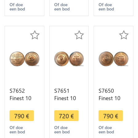
Paris
Paris
Paris Flor-
Of doe
Of doe
Of doe
een bod
een bod
een bod
Céleste
Vauban
860 1870
1870 PCGS
1870 PCGS
PCGS MS65
MS65 GEM
MS64 GEM
GEM
S7652
S7651
S7650
Finest 10
Finest 10
Finest 10
Centimes
Centimes
Centimes
Balloon
Balloon
Balloon
790
€
720
€
790
€
Essai Siège
Essai Siège
Essai Siège
Paris Flor-
Paris
Paris
Of doe
Of doe
Of doe
een bod
een bod
een bod
851 1870
Deniers
Daumesnil