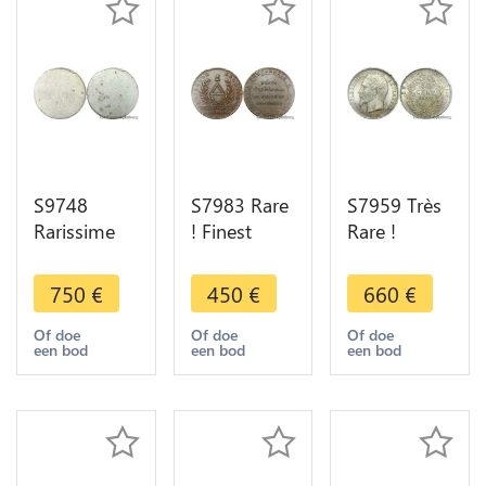
S9748
S7983 Rare
S7959 Très
Rarissime
! Finest
Rare !
France 1
Constitution
Finest50
Franc Essai
au triangle
Centimes
750
€
450
€
660
€
uniface
Brézin 1792
Napoléon I
1941 1942
Paris PCGS
1860 BB
Of doe
Of doe
Of doe
een bod
een bod
een bod
Bazor
SP55
PCGS MS64
Aluminium
FDC
PCGS AU55