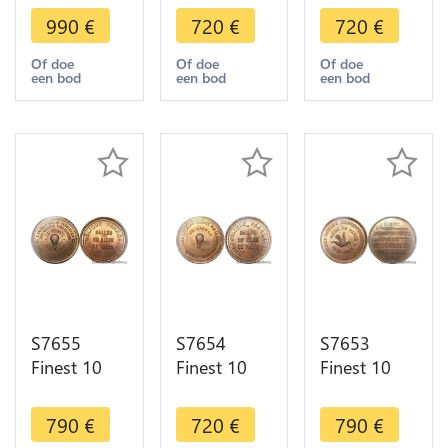
Balloon
Balloon
Balloon
990
€
720
€
720
€
Essai Siège
Essai Siège
Essai Siège
Paris
Paris
Paris Flor-
Of doe
Of doe
Of doe
een bod
een bod
een bod
Bourbaki
Gironde
848 1870
1870 PCGS
1870 PCGS
PCGS MS64
MS66 GEM
MS64 GEM
GEM
S7655
S7654
S7653
Finest 10
Finest 10
Finest 10
Centimes
Centimes
Centimes
Balloon
Balloon
Balloon
790
€
720
€
790
€
Essai Siège
Essai Siège
Essai Siège