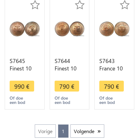
S7645
S7644
S7643
Finest 10
Finest 10
France 10
Centimes
Centimes
Centimes
Balloon
Balloon
Balloon
990
€
790
€
790
€
Essai Siège
Essai Siège
Essai Siège
Paris Toicelli
Paris
Paris Flor-
Of doe
Of doe
Of doe
een bod
een bod
een bod
1870 PCGS
Archimede
850 1870
MS66
1870 PCGS
PCGS MS65
MS65
Vorige
1
Volgende