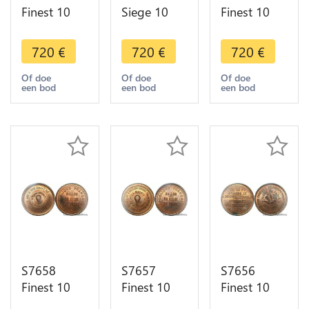
Finest 10
Siege 10
Finest 10
Centimes
Centimes
Centimes
Balloon
Ballon
Balloon
720
€
720
€
720
€
Essai Siège
Renault
Essai Siège
Paris Flor-
Balloon
Paris Flor-
Of doe
Of doe
Of doe
een bod
een bod
een bod
852 1870
Gare
862 1870
PCGS MS64
Orléans
PCGS MS64
GEM
1870 PCGS
GEM
MS65 RED
S7658
S7657
S7656
Finest 10
Finest 10
Finest 10
Centimes
Centimes
Centimes