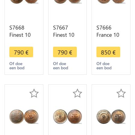
S7668
S7667
S7666
Finest 10
Finest 10
France 10
Centimes
Cts Balloon
Centimes
Balloon
Essai Siège
Balloon
790
€
790
€
850
€
Essai Siège
Paris
Essai Siège
Paris
Washington
Paris
Of doe
Of doe
Of doe
een bod
een bod
een bod
Wallace
1870 PCGS
Guttenberg
1870 PCGS
MS65 GEM
1870 PCGS
MS65 GEM
MS65+