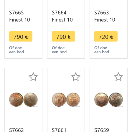
S7665
S7664
S7663
Finest 10
Finest 10
Finest 10
Centimes
Centimes
Cts Balloon
Balloon
Balloon
Essai Siège
790
€
790
€
720
€
Essai Siège
Essai Siège
Paris
Paris Flor-
Paris
Lafayette
Of doe
Of doe
Of doe
een bod
een bod
een bod
863 1870
Daguee
1870 PCGS
PCGS MS65
1870 PCGS
MS64 GEM
GEM
MS65 GEM
S7662
S7661
S7659