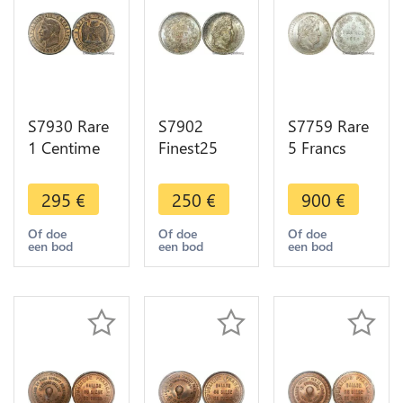
S7930 Rare
S7902
S7759 Rare
1 Centime
Finest25
5 Francs
Napoléon I
Centimes
Louis-
1870 A
Louis-
Philippe
295
€
250
€
900
€
Paris PCGS
Philippe I
1834 La
MS63 RB ->
1847 A
Rochelle
Of doe
Of doe
Of doe
een bod
een bod
een bod
Faire Offre
Paris PCGS
PCGS MS62
MS66
Splendide
Argent
Silver