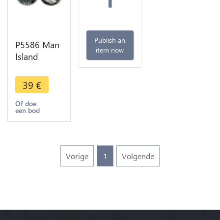
Publish an
P5586 Man
item now
Island
Crown
Elizabeth II
39
€
Flight Otto
Lilienthal
Of doe
een bod
1994 Silver
Proof
Vorige
1
Volgende