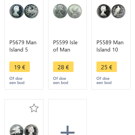
P5679 Man
P5599 Isle
P5589 Man
Island 5
of Man
Island 10
Pence
Crown
Pence
Elizabeth II
Elizabeth II
Elizabeth II
19
€
28
€
25
€
1980 Silver
200 years
Eagle 1980
Proof ->M
man flight
Silver Proof
Of doe
Of doe
Of doe
een bod
een bod
een bod
Offer
Balloon
-> M Offer
1983 UNC
+