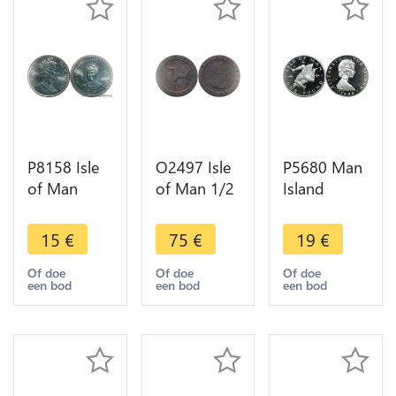
P8158 Isle
O2497 Isle
P5680 Man
of Man
of Man 1/2
Island
Crown
Penny
Pound
Elizabeth II
George III
Elizabeth II
15
€
75
€
19
€
Queen
1798 -
1980 Silver
Mother
>Make
Proof ->M
Of doe
Of doe
Of doe
een bod
een bod
een bod
1985 UNC -
offer
Offer
> M offer