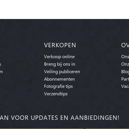
VERKOPEN
O
Verkoop online
Ons
s
Breng bij ons in
Onz
am
Veiling publiceren
Blo
Abonnementen
Par
Fotografie tips
Vac
Verzendtips
AN VOOR UPDATES EN AANBIEDINGEN!