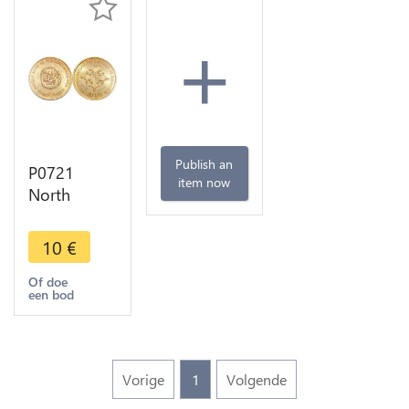
+
Publish an
P0721
item now
North
Macedonia
1 Denar
10
€
2000 Years
of
Of doe
een bod
Christianity
UNC -
>Make
offer
Vorige
1
Volgende