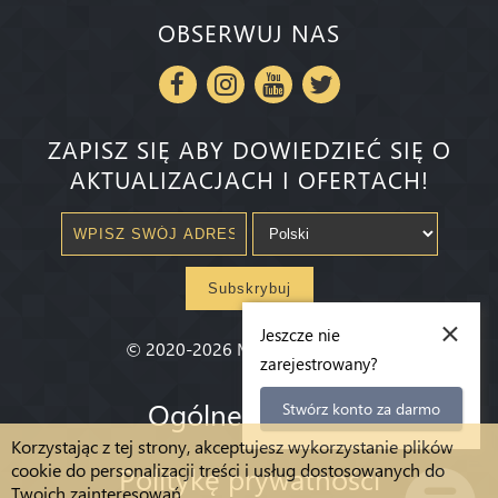
OBSERWUJ NAS
ZAPISZ SIĘ ABY DOWIEDZIEĆ SIĘ O
AKTUALIZACJACH I OFERTACH!
Subskrybuj
×
Jeszcze nie
©
2020-2026
Millenium State
®
zarejestrowany?
Ogólne warunki
Stwórz konto za darmo
Korzystając z tej strony, akceptujesz wykorzystanie plików
cookie do personalizacji treści i usług dostosowanych do
Politykę prywatności
Twoich zainteresowań