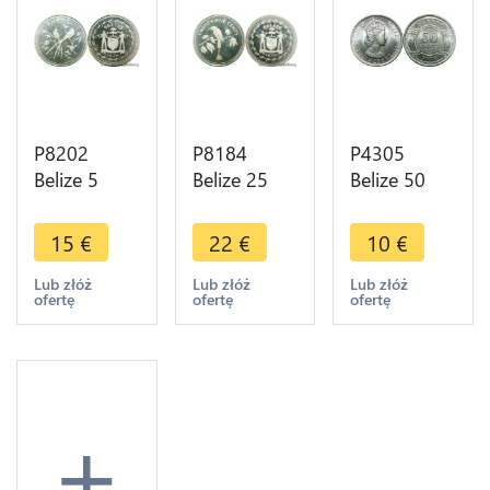
P8202
P8184
P4305
Belize 5
Belize 25
Belize 50
Cents Fork-
Cents Blue
Cents
tailed
crowned
Elizabeth II
15
€
22
€
10
€
Flycatchers
Motmot
1974 UNC -
Elizabeth II
1974 Silver
> Make
Lub złóż
Lub złóż
Lub złóż
ofertę
ofertę
ofertę
1974 Silver
PROOF ->
offer
PROOF -
M offer
>M offer
+