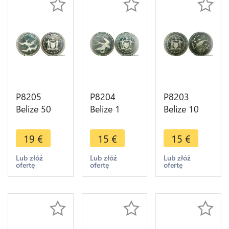
P8205
P8204
P8203
Belize 50
Belize 1
Belize 10
Cents
Cent
Cents Long
Frigate
Swallow-
tailed
19
€
15
€
15
€
Birds
tailed kites
Hermit
Elizabeth II
Elizabeth II
Elizabeth II
Lub złóż
Lub złóż
Lub złóż
ofertę
ofertę
ofertę
1974 Silver
1974 Silver
1974 Silver
PROOF -
PROOF -
PROOF -
>M offer
>M offer
>M offer