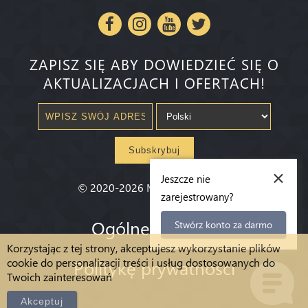
ZAPISZ SIĘ ABY DOWIEDZIEĆ SIĘ O
AKTUALIZACJACH I OFERTACH!
Subskrybuj
×
Jeszcze nie
©
2020-2026
Millenium State
®
zarejestrowany?
Ogólne warunki
Stwórz konto za darmo
Korzystając z tej strony, akceptujesz wykorzystanie plików
cookie do personalizacji treści i usług dostosowanych do
Politykę prywatności
Twoich zainteresowań
Akceptuj