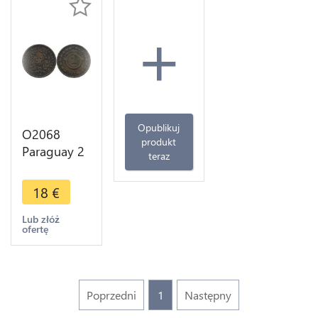
+
Opublikuj
O2068
produkt
Paraguay 2
teraz
Centesimos
1870 -
18
€
>Make
offer
Lub złóż
ofertę
Poprzedni
1
Następny