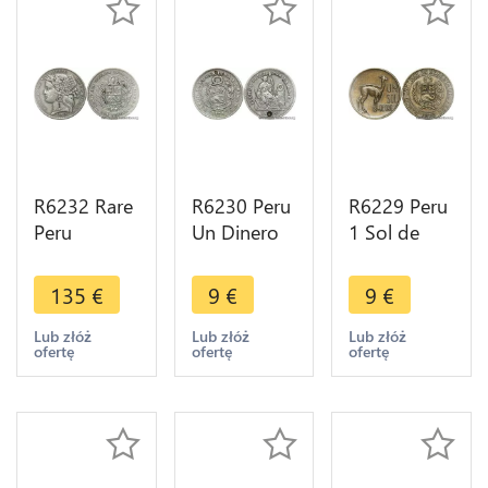
R6232 Rare
R6230 Peru
R6229 Peru
Peru
Un Dinero
1 Sol de
Colonies 1
1875 YJ
Oro Lama
Peseta 1880
Lima Silver -
Lima 1970 -
135
€
9
€
9
€
B dot BF
> Make
> Make
Countermark
offer
offer
Lub złóż
Lub złóż
Lub złóż
ofertę
ofertę
ofertę
I Silver -->
M offer