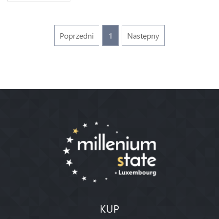
Poprzedni
1
Następny
KUP