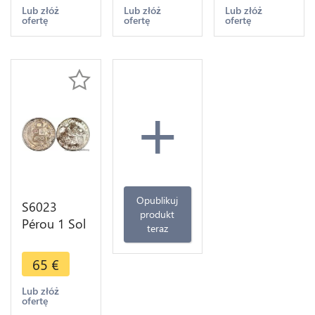
BU Argent -
Make offer
Lub złóż
Lub złóż
Lub złóż
ofertę
ofertę
ofertę
>Make
offer
+
Opublikuj
S6023
produkt
Pérou 1 Sol
teraz
1872 YJ
Lima Argent
65
€
Silver
Lub złóż
ofertę