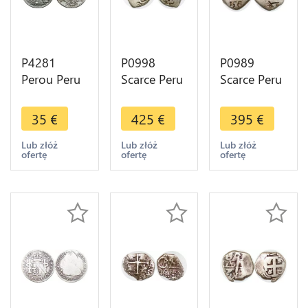
P4281
P0998
P0989
Perou Peru
Scarce Peru
Scarce Peru
Sol Lima
Lima Cob 2
Venezuela
1934 Silver
Reales SVL
Real
35
€
425
€
395
€
-> Make
709 1709
Macuquina
offer
Silver -
1728 cob
Lub złóż
Lub złóż
Lub złóż
ofertę
ofertę
ofertę
>Make
Silver -
offer
>Make
offer