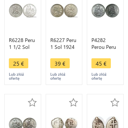
R6228 Peru
R6227 Peru
P4282
1 1/2 Sol
1 Sol 1924
Perou Peru
1915 FG-JR
Variety
1/2 Sol
Lima Silver
1824 Silver
1907 Lima
25
€
39
€
45
€
Jewelry
-> Make
FG JR Silver
Belière ->
offer
AU+
Lub złóż
Lub złóż
Lub złóż
ofertę
ofertę
ofertę
Make offer