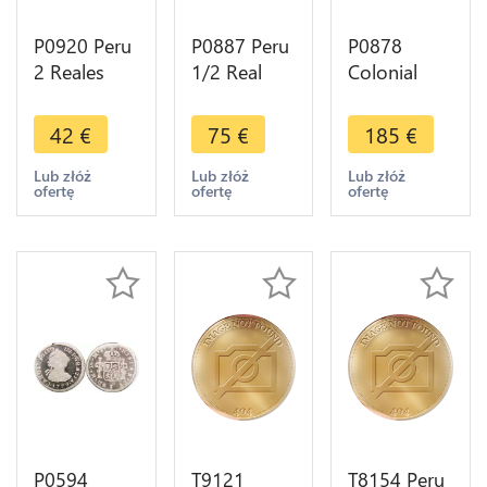
P0920 Peru
P0887 Peru
P0878
2 Reales
1/2 Real
Colonial
Carlos IV
Carlos II
Pirates Peru
1793 IJ
1699 Potosi
2 Reales
42
€
75
€
185
€
Large Bust
Silver -
cob 76
Silver -
>Make
1776 ?
Lub złóż
Lub złóż
Lub złóż
ofertę
ofertę
ofertę
>Make
offer
Silver -
offer
>Make
offer
P0594
T9121
T8154 Peru