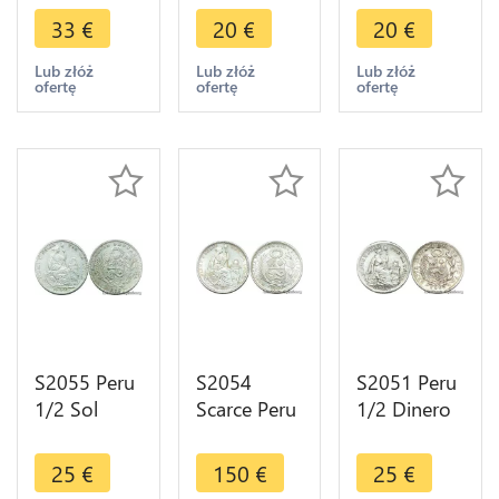
Silver ->
Argent
->Make
33
€
20
€
20
€
Faire Offre
Silver ->
offer
Faire Offre
Lub złóż
Lub złóż
Lub złóż
ofertę
ofertę
ofertę
S2055 Peru
S2054
S2051 Peru
1/2 Sol
Scarce Peru
1/2 Dinero
1935 Silver
1/2 Sol
1912 Silver
->Make
Lima 1907
Superbe
25
€
150
€
25
€
offer
FDC ! UNC !
+++ SPL ->