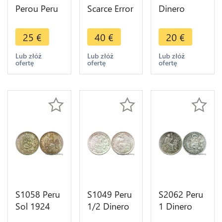
Perou Peru
Scarce Error
Dinero
1/2 Real
Defect Flan
1870 Lima
Carlos III
Peru Peseta
Argent
25
€
40
€
20
€
1779 Lima
Republica
Silver -> M
MJ Silver -
Peruana
Offer
Lub złóż
Lub złóż
Lub złóż
ofertę
ofertę
ofertę
>Make
Lima Silver -
offer
> MO
S1058 Peru
S1049 Peru
S2062 Peru
Sol 1924
1/2 Dinero
1 Dinero
Argent
1905
1912 Silver