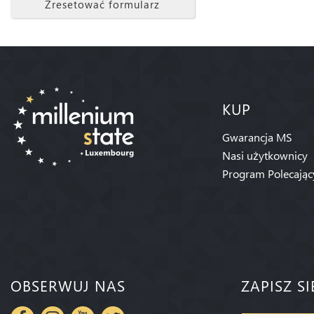
Zresetować formularz
KUP
Gwarancja MS
Nasi użytkownicy
Program Polecając
OBSERWUJ NAS
ZAPISZ S