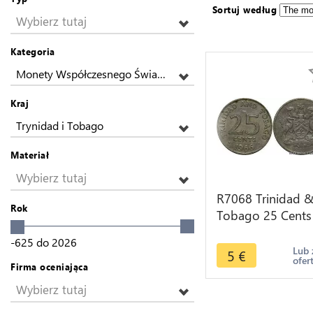
Sortuj według
Wybierz tutaj
Kategoria
Monety Współczesnego Świata z Ameryki
Kraj
Trynidad i Tobago
Materiał
Wybierz tutaj
R7068 Trinidad 
Rok
Tobago 25 Cents
1966 -> Make off
-625
do
2026
Lub 
5
€
ofer
Firma oceniająca
Wybierz tutaj