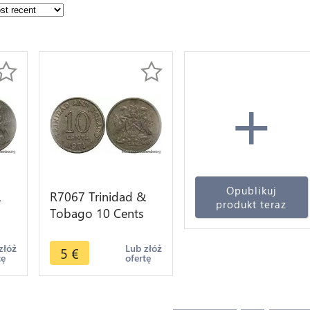
+
Opublikuj
&
R7067 Trinidad &
produkt teraz
Tobago 10 Cents
er
1971 -> Make offer
złóż
Lub złóż
5
€
tę
ofertę