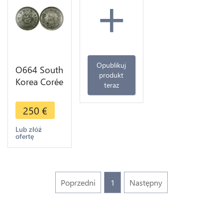
+
Opublikuj
O664 South
produkt
Korea Corée
teraz
1/4 Yang
Kuang Mu
250
€
1898 Year 2
UNC !!!
Lub złóż
ofertę
Poprzedni
1
Następny