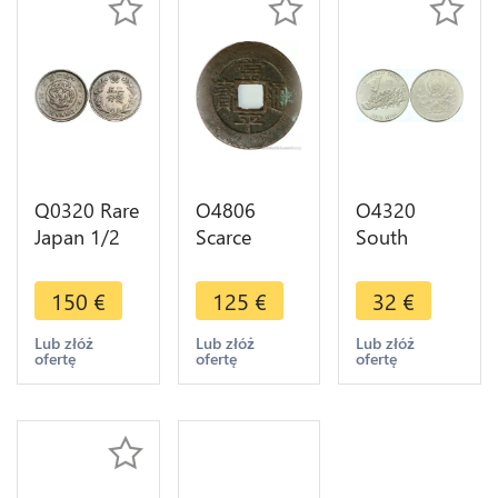
Q0320 Rare
O4806
O4320
Japan 1/2
Scarce
South
Yang Kuang
Korea 5
Korea 5000
Mu Year 2
Mun Sang
Won 1986
150
€
125
€
32
€
1898 ->
P'yong
Seoul
Make offer
T'ong Bo
Olympics
Lub złóż
Lub złóż
Lub złóż
ofertę
ofertę
ofertę
1883 Series
1988 Proof
2 (二) ->
Silver -
Make offer
>Make
offer