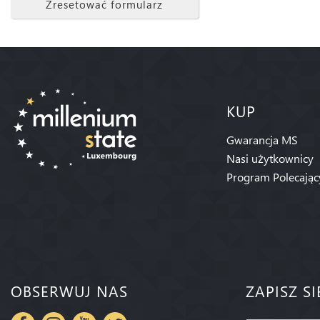
Zresetować formularz
KUP
Gwarancja MS
Nasi użytkownicy
Program Polecając
OBSERWUJ NAS
ZAPISZ S