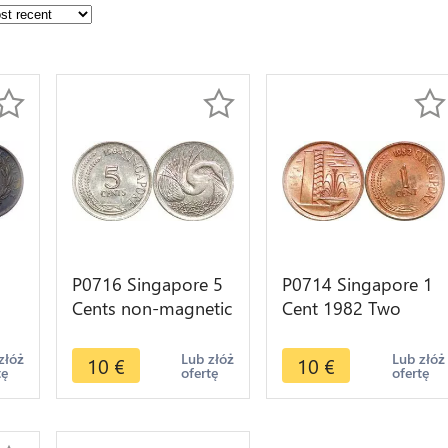
P0716 Singapore 5
P0714 Singapore 1
Cents non-magnetic
Cent 1982 Two
1984 UNC ->Make
Stalks Paddy UNC->
offer
Make offer
złóż
Lub złóż
Lub złóż
10
€
10
€
tę
ofertę
ofertę