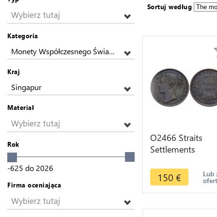
Sortuj według
Wybierz tutaj
Kategoria
Monety Współczesnego Świata z Azji
Kraj
Singapur
Materiał
Wybierz tutaj
O2466 Straits
Rok
Settlements
Singapore Scarce
-625
do
2026
1/2 Cent Victoria
Lub 
150
€
ofer
1845 AU !!!
Firma oceniająca
Wybierz tutaj