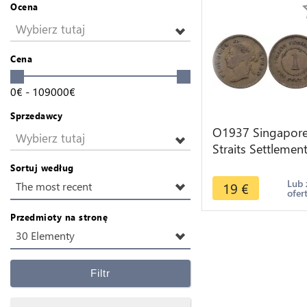
Ocena
Wybierz tutaj
Cena
0
€
-
109000
€
Sprzedawcy
O1937 Singapor
Wybierz tutaj
Straits Settlemen
One Cent Victoria
Sortuj według
1891
Lub 
19
€
The most recent
ofer
Przedmioty na stronę
30 Elementy
Filtr