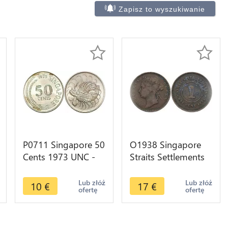
Zapisz to wyszukiwanie
P0711 Singapore 50
O1938 Singapore
Cents 1973 UNC -
Straits Settlements
>Make offer
One Cent Victoria
1874
Lub złóż
Lub złóż
10
€
17
€
ofertę
ofertę