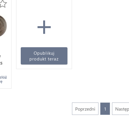
+
Opublikuj
e
produkt teraz
ts
złóż
tę
Poprzedni
1
Nastę