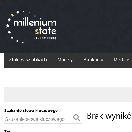
Złoto w sztabkach
Monety
Banknoty
Medale
Szukanie słowa kluczowego
Brak wynik
Typ