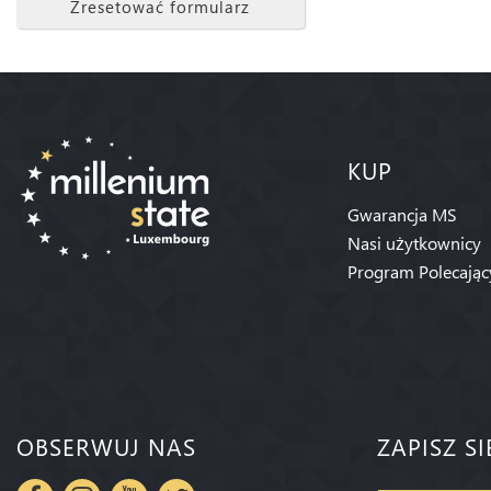
Zresetować formularz
KUP
Gwarancja MS
Nasi użytkownicy
Program Polecając
OBSERWUJ NAS
ZAPISZ S