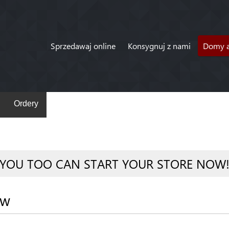
Sprzedawaj online
Konsygnuj z nami
Domy a
Ordery
YOU TOO CAN START YOUR STORE NOW
ów