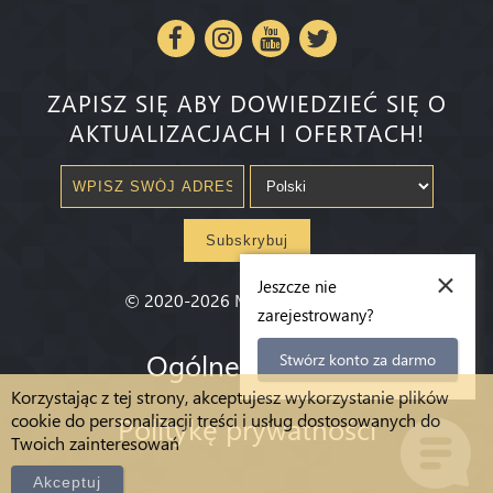
ZAPISZ SIĘ ABY DOWIEDZIEĆ SIĘ O
AKTUALIZACJACH I OFERTACH!
Subskrybuj
×
Jeszcze nie
©
2020-2026
Millenium State
®
zarejestrowany?
Ogólne warunki
Stwórz konto za darmo
Korzystając z tej strony, akceptujesz wykorzystanie plików
cookie do personalizacji treści i usług dostosowanych do
Politykę prywatności
Twoich zainteresowań
Akceptuj