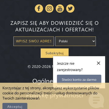
ZAPISZ SIĘ ABY DOWIEDZIEĆ SIĘ O
AKTUALIZACJACH I OFERTACH!
Subskrybuj
×
Jeszcze nie
©
2020-2026
Millenium State
®
zarejestrowany?
Ogólne warunki
Stwórz konto za darmo
Korzystając z tej strony, akceptujesz wykorzystanie plików
cookie do personalizacji treści i usług dostosowanych do
Politykę prywatności
Twoich zainteresowań
Akceptuj