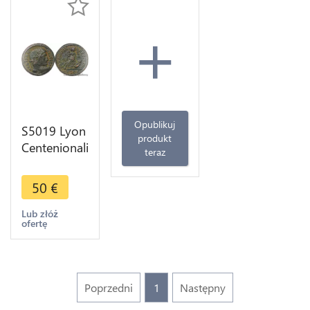
+
Opublikuj
S5019 Lyon
produkt
Centenionalis
teraz
ou
Nummus
50
€
Constantin I
Grand
Lub złóż
ofertę
Sarmatia
Devicta C
Plg
Poprzedni
1
Następny