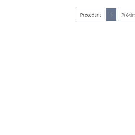
Precedent
1
Próxi