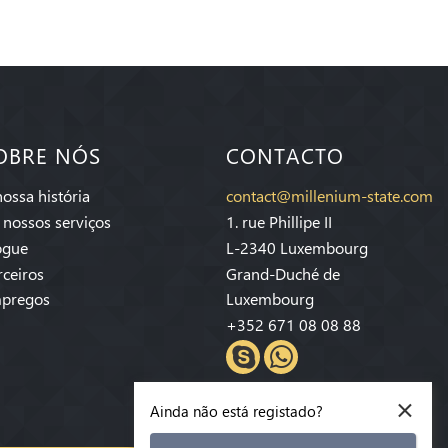
OBRE NÓS
CONTACTO
nossa história
contact@millenium-state.com
 nossos serviços
1. rue Phillipe II
ogue
L-2340 Luxembourg
rceiros
Grand-Duché de
pregos
Luxembourg
+352 671 08 08 88
×
Ainda não está registado?