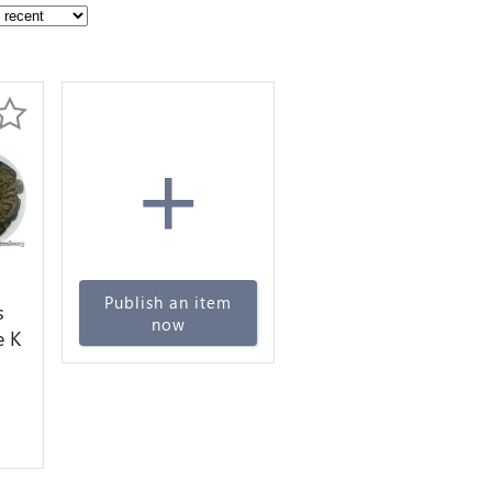
+
Publish an item
s
now
e K
I