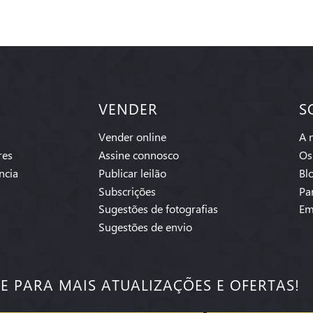
VENDER
S
Vender online
A 
res
Assine connosco
Os
ncia
Publicar leilão
Bl
Subscrições
Pa
Sugestões de fotografias
Em
Sugestões de envio
SE PARA MAIS ATUALIZAÇÕES E OFERTAS!