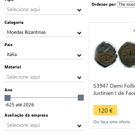
Ordenar por
Selecione aqui
Categoria
Moedas Bizantinas
País
Itália
Material
Selecione aqui
S3947 Demi Folli
Ano
Justinien I de Fac
couronne de laur
-625
até
2026
482-565 B
120
€
Avaliação da empresa
Ou faça uma oferta
Selecione aqui