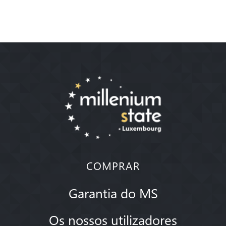
COMPRAR
Garantia do MS
Os nossos utilizadores