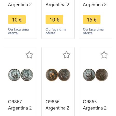
Argentina 2
Argentina 2
Argentina 2
Centavos
Centavos
Centavos
Capped
Capped
Capped
10
€
10
€
15
€
Liberty
Liberty
Liberty
Head 1893
Head 1890
Head 1884
Ou faça uma
Ou faça uma
Ou faça uma
oferta
oferta
oferta
-> Make
-> Make
AU -> Make
offer
offer
offer
O9867
O9866
O9865
Argentina 2
Argentina 2
Argentina 2
Centavos
Centavos
Centavos