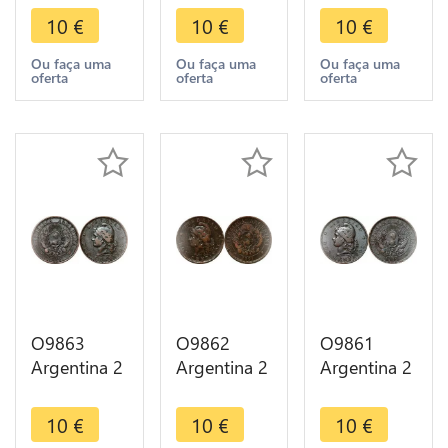
Capped
Capped
Capped
10
€
10
€
10
€
Liberty
Liberty
Liberty
Head 1892
Head 1884
Head 1890
Ou faça uma
Ou faça uma
Ou faça uma
oferta
oferta
oferta
-> Make
-> Make
-> Make
offer
offer
offer
O9863
O9862
O9861
Argentina 2
Argentina 2
Argentina 2
Centavos
Centavos
Centavos
Capped
Capped
Capped
10
€
10
€
10
€
Liberty
Liberty
Liberty