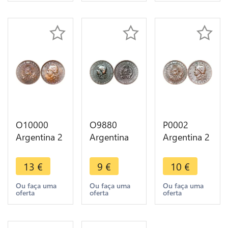
Argent
Silver -
Make offer
O10000
O9880
P0002
Argentina 2
Argentina
Argentina 2
Centavos
Un Centavo
Centavos
Capped
Capped
Capped
13
€
9
€
10
€
Liberty
Liberty
Liberty
Head 1891
Head 1884
Head 1883
Ou faça uma
Ou faça uma
Ou faça uma
oferta
oferta
oferta
AU -> Make
-> Make
-> Make
offer
offer
offer