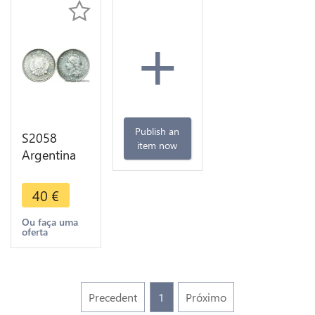
+
Publish an
S2058
item now
Argentina
10
Centavos
40
€
Buenos
Aires 1882
Ou faça uma
oferta
Silver AU -
>Make
offer
Precedent
1
Próximo