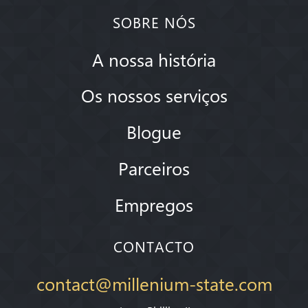
SOBRE NÓS
A nossa história
Os nossos serviços
Blogue
Parceiros
Empregos
CONTACTO
contact@millenium-state.com