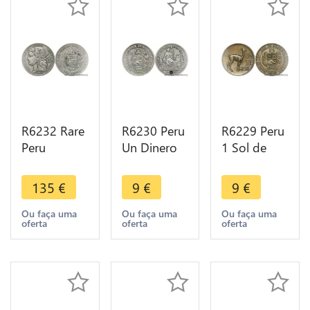
R6232 Rare
R6230 Peru
R6229 Peru
Peru
Un Dinero
1 Sol de
Colonies 1
1875 YJ
Oro Lama
Peseta 1880
Lima Silver -
Lima 1970 -
135
€
9
€
9
€
B dot BF
> Make
> Make
Countermark
offer
offer
Ou faça uma
Ou faça uma
Ou faça uma
oferta
oferta
oferta
I Silver -->
M offer