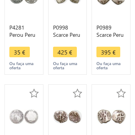
P4281
P0998
P0989
Perou Peru
Scarce Peru
Scarce Peru
Sol Lima
Lima Cob 2
Venezuela
1934 Silver
Reales SVL
Real
35
€
425
€
395
€
-> Make
709 1709
Macuquina
offer
Silver -
1728 cob
Ou faça uma
Ou faça uma
Ou faça uma
oferta
oferta
oferta
>Make
Silver -
offer
>Make
offer