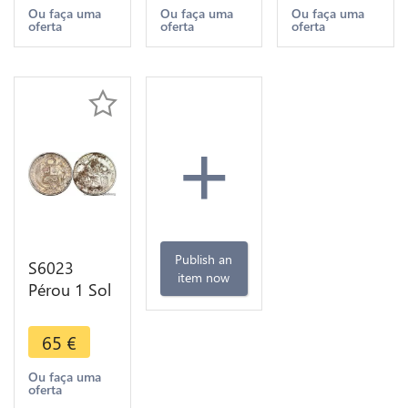
BU Argent -
Make offer
Ou faça uma
Ou faça uma
Ou faça uma
oferta
oferta
oferta
>Make
offer
+
Publish an
S6023
item now
Pérou 1 Sol
1872 YJ
Lima Argent
65
€
Silver
Ou faça uma
oferta