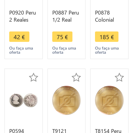
P0920 Peru
P0887 Peru
P0878
2 Reales
1/2 Real
Colonial
Carlos IV
Carlos II
Pirates Peru
1793 IJ
1699 Potosi
2 Reales
42
€
75
€
185
€
Large Bust
Silver -
cob 76
Silver -
>Make
1776 ?
Ou faça uma
Ou faça uma
Ou faça uma
oferta
oferta
oferta
>Make
offer
Silver -
offer
>Make
offer
P0594
T9121
T8154 Peru