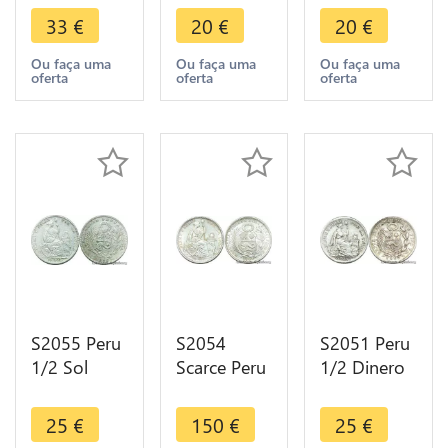
Silver ->
Argent
->Make
33
€
20
€
20
€
Faire Offre
Silver ->
offer
Faire Offre
Ou faça uma
Ou faça uma
Ou faça uma
oferta
oferta
oferta
S2055 Peru
S2054
S2051 Peru
1/2 Sol
Scarce Peru
1/2 Dinero
1935 Silver
1/2 Sol
1912 Silver
->Make
Lima 1907
Superbe
25
€
150
€
25
€
offer
FDC ! UNC !
+++ SPL ->