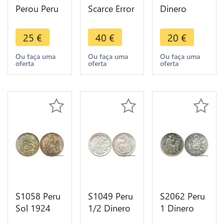
Perou Peru
Scarce Error
Dinero
1/2 Real
Defect Flan
1870 Lima
Carlos III
Peru Peseta
Argent
25
€
40
€
20
€
1779 Lima
Republica
Silver -> M
MJ Silver -
Peruana
Offer
Ou faça uma
Ou faça uma
Ou faça uma
oferta
oferta
oferta
>Make
Lima Silver -
offer
> MO
S1058 Peru
S1049 Peru
S2062 Peru
Sol 1924
1/2 Dinero
1 Dinero
Argent
1905
1912 Silver