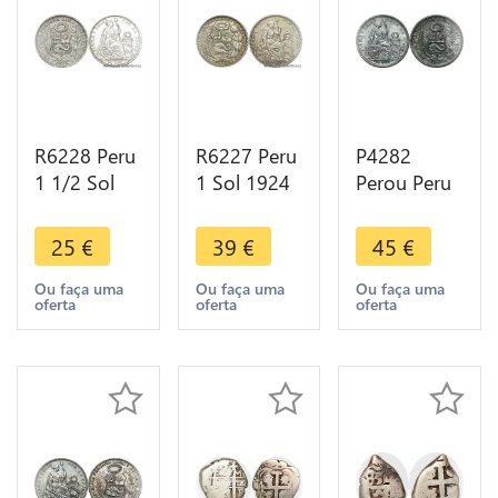
R6228 Peru
R6227 Peru
P4282
1 1/2 Sol
1 Sol 1924
Perou Peru
1915 FG-JR
Variety
1/2 Sol
Lima Silver
1824 Silver
1907 Lima
25
€
39
€
45
€
Jewelry
-> Make
FG JR Silver
Belière ->
offer
AU+
Ou faça uma
Ou faça uma
Ou faça uma
oferta
oferta
oferta
Make offer