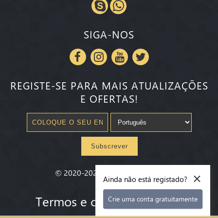
SIGA-NOS
REGISTE-SE PARA MAIS ATUALIZAÇÕES
E OFERTAS!
Subscrever
×
©
2020-2026
Millenium State
®
Ainda não está registado?
Termos e condições gerias
Crie uma conta gratuitamente