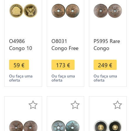
O4986
O8031
P5995 Rare
Congo 10
Congo Free
Congo
Francs
State 2
Belgian 5
Sphinx
Centimes
Centimes
59
€
173
€
249
€
Gizeh Egypt
Léopold II
Léopold II
2009 Or
1887 UNC
1888 /7
Ou faça uma
Ou faça uma
Ou faça uma
oferta
oferta
oferta
Gold 999%
!!!
NGC MS65
BE PF Proof
-> Make
offer