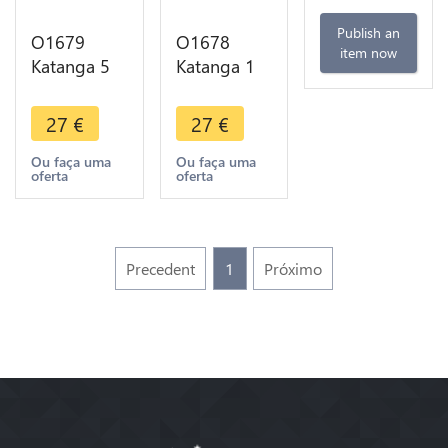
Publish an
O1679
O1678
item now
Katanga 5
Katanga 1
Francs 1961
Franc 1961
FDC
FDC
27
€
27
€
Ou faça uma
Ou faça uma
oferta
oferta
Precedent
1
Próximo