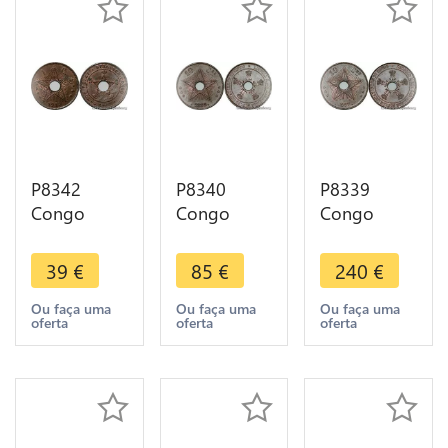
P8342
P8340
P8339
Congo
Congo
Congo
Belge 1
Belge 10
Belge 10
Centime
Centimes
Centimes
39
€
85
€
240
€
Albert I
Leopold II
Leopold II
1919 UNC -
1888 UNC -
1887 UNC -
Ou faça uma
Ou faça uma
Ou faça uma
oferta
oferta
oferta
> M Offer
> M Offer
> M Offer