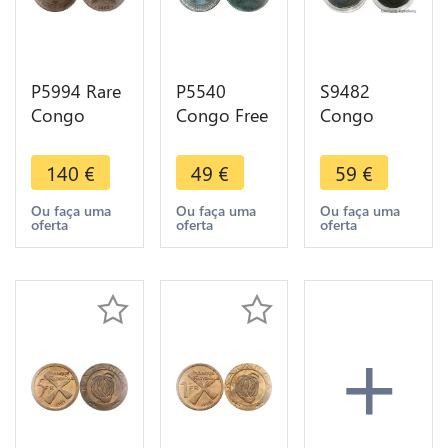
P5994 Rare
P5540
S9482
Congo
Congo Free
Congo
Belgian 2
State 10
1500 Francs
Centimes
Centimes
CFA
140
€
49
€
59
€
Léopold II
Léopold II
Bonaparte
1888 NGC
1894 AU +
2007 Or
Ou faça uma
Ou faça uma
Ou faça uma
oferta
oferta
oferta
MS64 ->
-> Make
Gold PF BE
Make offer
offer
-> Faire
Offre
+