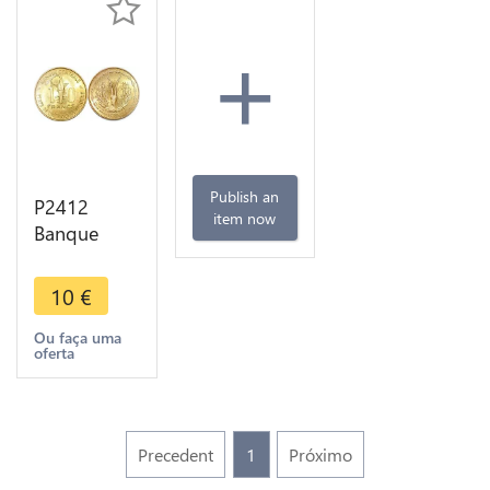
+
Publish an
P2412
item now
Banque
Centrale
Afrique de
10
€
l'Ouest
West Africa
Ou faça uma
oferta
10 Francs
1970 UNC -
> Offer
Precedent
1
Próximo