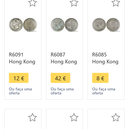
R6091
R6087
R6085
Hong Kong
Hong Kong
Hong Kong
5 Cents
10 Cents
10 Cents
Victoria
Victoria
Victoria
12
€
42
€
8
€
1897 Silver
1895 Silver
1895 Silver
AU -> Make
XF+ ->
-> Make
Ou faça uma
Ou faça uma
Ou faça uma
oferta
oferta
oferta
offer
Make offer
offer