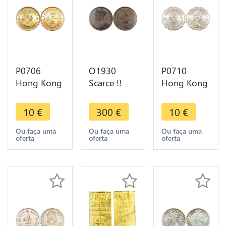
P0706
O1930
P0710
Hong Kong
Scarce !!
Hong Kong
10 Cents
Hong Kong
2 Dollars
Elizabeth II
1 Cent
Elizabeth II
10
€
300
€
10
€
1978 UNC -
Victoria
1975 UNC -
>Make
1863 AU
>Make
Ou faça uma
Ou faça uma
Ou faça uma
oferta
oferta
oferta
offer
UNC !! -> M
offer
offer