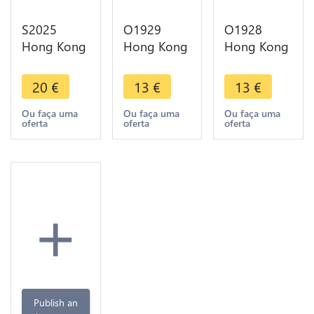
S2025
O1929
O1928
Hong Kong
Hong Kong
Hong Kong
10 Cents
1 Cent
1 Cent
Victoria
Victoria
Victoria
20
€
13
€
13
€
1900 Silver
1879 -> M
1876 -> M
- Faire Offre
offer
offer
Ou faça uma
Ou faça uma
Ou faça uma
oferta
oferta
oferta
+
Publish an