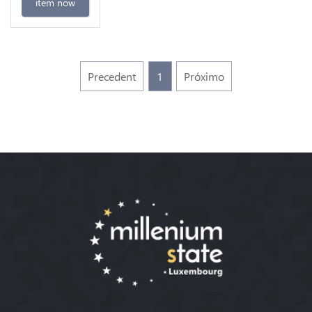
item now
Precedent
1
Próximo