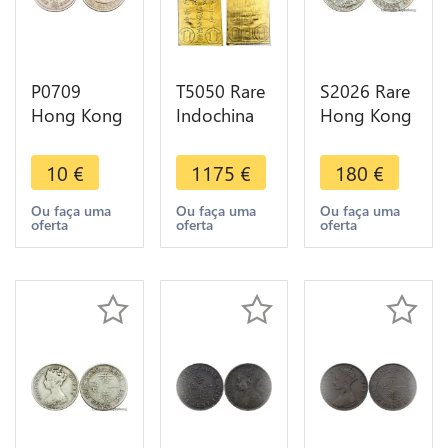
P0709
T5050 Rare
S2026 Rare
Hong Kong
Indochina
Hong Kong
1 Dollar
Saigon
10 Cents
Elizabeth II
Hong Kong
Victoria
10
€
1175
€
180
€
1960 UNC -
Hanoi Or
1888
>Make
Gold Bar
Argent
Ou faça uma
Ou faça uma
Ou faça uma
oferta
oferta
oferta
Offer
999% 1920
Silver AU!
1945 UNC
UNC