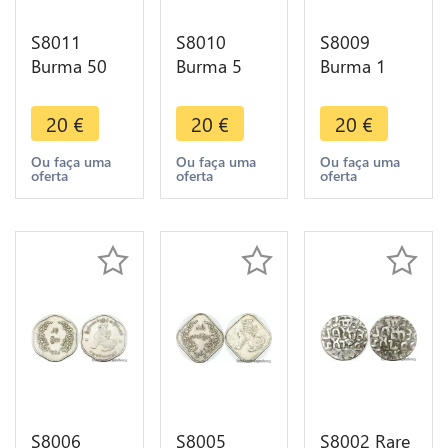
S8011
S8010
S8009
Burma 50
Burma 5
Burma 1
Pyas 1975
Pyas 1966
Pya 1966
FDC ->
FDC ->
FDC ->
20
€
20
€
20
€
Faire Offre
Faire Offre
Faire Offre
Ou faça uma
Ou faça uma
Ou faça uma
oferta
oferta
oferta
S8006
S8005
S8002 Rare