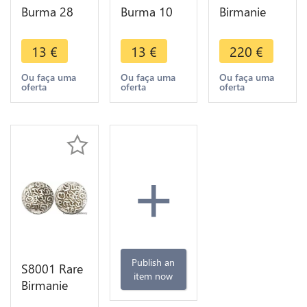
Burma 28
Burma 10
Birmanie
Pyas 1952 -
Pyas 1965 -
Tankah
> Faire
> Faire
Arakans
13
€
13
€
220
€
Offre
Offre
Bodowpaya
1785
Ou faça uma
Ou faça uma
Ou faça uma
oferta
oferta
oferta
Argent
+
Publish an
S8001 Rare
item now
Birmanie
Tankah