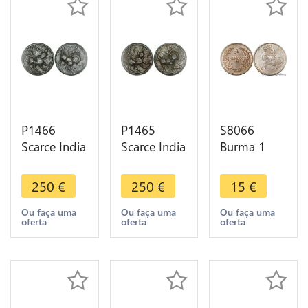
P1466
P1465
S8066
Scarce India
Scarce India
Burma 1
Birmanie
Birmanie
Pya 1955
Burma
Burma
UNC BU ! -
250
€
250
€
15
€
Myanmar
Myanmar
>Make
Burma 2
Burma 2
offer
Ou faça uma
Ou faça uma
Ou faça uma
oferta
oferta
oferta
Animals
Animals
monkey
monkey
bird owl
bird owl