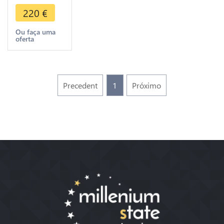
Sanda
220
€
Thudhamma
1652
Ou faça uma
oferta
Argent
Precedent
1
Próximo