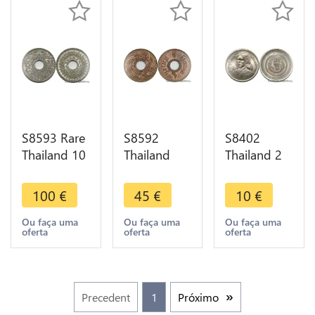
S8593 Rare
S8592
S8402
Thailand 10
Thailand
Thailand 2
Satang
1/2 Satang
Baht Rama
Rama VIII
Rama VIII
IX 1979
100
€
45
€
10
€
1942 2485
1937 BU
FDC UNC -
Silver BU
Unc->
> Make
Ou faça uma
Ou faça uma
Ou faça uma
oferta
oferta
oferta
UNC
Make Offer
Offer
Precedent
1
Próximo