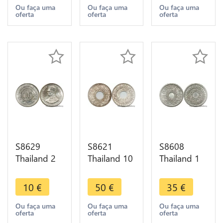
1988 UNC -
1985 UNC -
2489 1946
Ou faça uma
Ou faça uma
Ou faça uma
oferta
oferta
oferta
> Make
> Make
BU ! A GEM
Offer
Offer
!
S8629
S8621
S8608
Thailand 2
Thailand 10
Thailand 1
Baht Rama
Satang
Satang
IX
Rama VIII
Rama VIII
10
€
50
€
35
€
International
2484 1941
2485 1942
Year of
Argent
BU UNC !->
Ou faça uma
Ou faça uma
Ou faça uma
oferta
oferta
oferta
Youth 2528
Silver BU
Make Offer