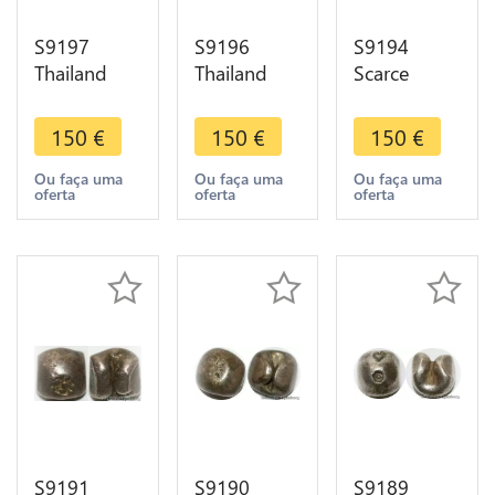
S9197
S9196
S9194
Thailand
Thailand
Scarce
Crabe Crab
Monnaie
Thailand 1
Silver AU ! -
Coin à
Baht Rama
150
€
150
€
150
€
>Make
identifI Bird
II Silver Pot
offer
Oiseau -
Duong
Ou faça uma
Ou faça uma
Ou faça uma
oferta
oferta
oferta
>Make
Ayuthaya
offer
S9191
S9190
S9189