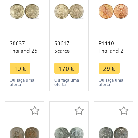
S8637
S8617
P1110
Thailand 25
Scarce
Thailand 2
Satang
Thailand 10
Att Rama V
Rama IX
Satang
1890 109 -
10
€
170
€
29
€
1990 ->
Rama IX
>Make
Make Offer
2500 1957
offer
Ou faça uma
Ou faça uma
Ou faça uma
oferta
oferta
oferta
UNC ->
Make Offer