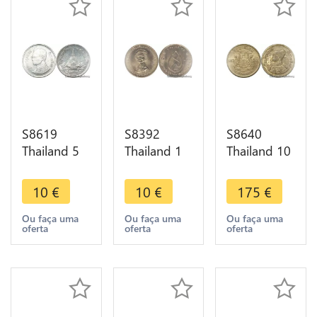
S8619
S8392
S8640
Thailand 5
Thailand 1
Thailand 10
Satang
Baht Rama
Satang
Rama IX
IX 1975
Rama IX
10
€
10
€
175
€
2532 1989
FDC UNC -
1957 ->
UNC ->
> Make
Make Offer
Ou faça uma
Ou faça uma
Ou faça uma
oferta
oferta
oferta
Make Offer
Offer