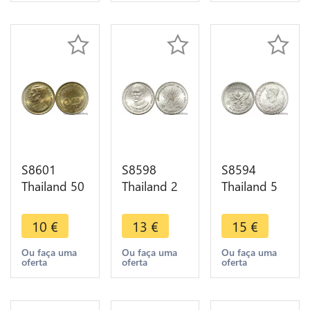
1985 UNC -
UNC !
S8601
S8598
S8594
Thailand 50
Thailand 2
Thailand 5
Satang
Baht Rama
Satang
Rama IX
IX Crown
Rama VIII
10
€
13
€
15
€
2523 1980
Prince
1946 2489
UNC ->
Vajiralongkorn
BU Unc ->
Ou faça uma
Ou faça uma
Ou faça uma
oferta
oferta
oferta
Make Offer
2531 1988
Make Offer
UNC