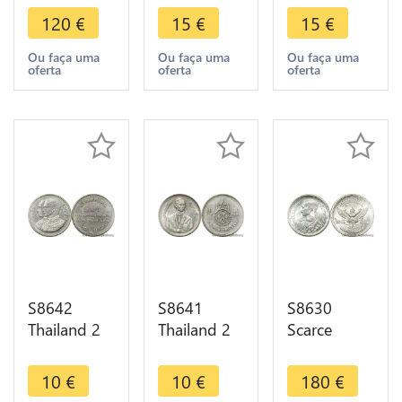
1/4 Baht
Rama IX
Rama IX
120
€
15
€
15
€
Rama III
1950 BU ->
1957 BU ->
1851 Pot
Make Offer
Make Offer
Ou faça uma
Ou faça uma
Ou faça uma
oferta
oferta
oferta
Duong
Silver -
>Make
offer
S8642
S8641
S8630
Thailand 2
Thailand 2
Scarce
Baht Rama
Baht Rama
Thailand 25
IX Thai
IX 13th SEA
Satang
10
€
10
€
180
€
Cooperatives
Games
Rama VIII