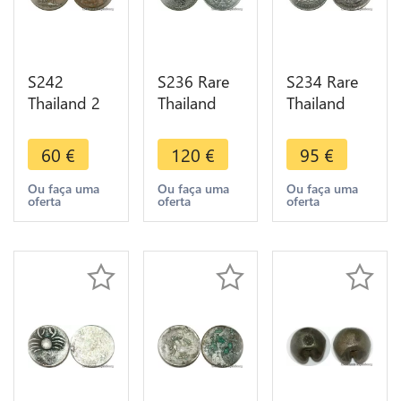
S242
S236 Rare
S234 Rare
Thailand 2
Thailand
Thailand
Att Rama V
Baht Rama
Baht Rama
1868 -
IV 1860
V undated
60
€
120
€
95
€
1910 XF ->
Silver
Silver 1876-
Make offer
Elephant ->
1900 ->
Ou faça uma
Ou faça uma
Ou faça uma
oferta
oferta
oferta
Make offer
Make offer