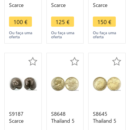
Scarce
Scarce
Scarce
Thailand
Thailand
Thailand 1
1/8 Baht
1/12 Baht
Baht Rama
100
€
125
€
150
€
Rama II
Rama IV
IV Silver Pot
1851 Ruang
Silver Pot
Duong -
Ou faça uma
Ou faça uma
Ou faça uma
oferta
oferta
oferta
Puang
Duong -
>Make
Silver
>Make
offer
offer
S9187
S8648
S8645
Scarce
Thailand 5
Thailand 5
Thailand
Satang
Satang