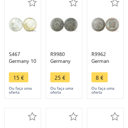
S467
R9980
R9962
Germany 10
Germany
German
Mark
Prussia
States
Olympiades
1/24 Thaler
Westphalia
15
€
25
€
8
€
Munich
Friedrich II
2 Centimes
1972 D
1783 A
Jérôme
Ou faça uma
Ou faça uma
Ou faça uma
oferta
oferta
oferta
Silver UNC -
Silver ->
Bonaparte
> Make
Make Offer
1809 C
offer
Cassel
>Offer