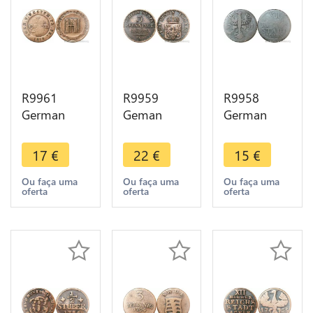
R9961
R9959
R9958
German
Geman
German
States
States 3
Free City
Westphalia
Pfenninge
Aachen 12
17
€
22
€
15
€
3 Centimes
Wilhelm I
Heller 1791
Jérôme
1865 A
-> Make
Ou faça uma
Ou faça uma
Ou faça uma
oferta
oferta
oferta
Bonaparte
Berlin ->
Offer
1810 C
Make Offer
Cassel
>Offer