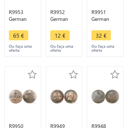
R9953
R9952
R9951
German
German
German
States Koln
States
Free City
1/4 Stüber
Austria 1
Aachen 12
65
€
12
€
32
€
Maximilian
Kreutzer
Heller 1794
Friedrich
Franz II
-> Make
Ou faça uma
Ou faça uma
Ou faça uma
oferta
oferta
oferta
1767 EG IK
1803 H ->
Offer
->Make
Make Offer
Offer
R9950
R9949
R9948