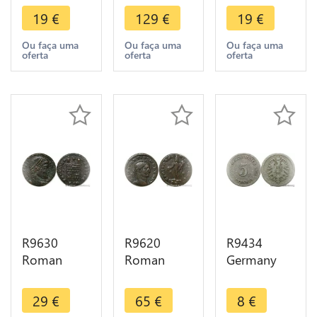
Münster 6
Nassau
I 330 331
19
€
129
€
19
€
Pfennig
Kreuzer
Constantinopoli
1762 ->
Friedrich
TR Treves
Ou faça uma
Ou faça uma
Ou faça uma
oferta
oferta
oferta
Make Offer
August
Wilhelm
1808 L
Usingen
R9630
R9620
R9434
Roman
Roman
Germany
Empire
Empire
Empire 5
Nummus
Follis
Pfennig
29
€
65
€
8
€
Constantine
Nummus
Wilhelm I