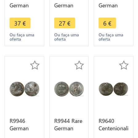
German
German
German
Duchy Berg
Habsburg 3
Duchy
1/2 Stuber
Kreutzer
Jülich Berg
37
€
27
€
6
€
Maximilian
Francois I
1/2 Stuber
IV Joseph
1812 S
Karl
Ou faça uma
Ou faça uma
Ou faça uma
oferta
oferta
oferta
1804 R ->
Schmöllnitz
Theodor
Make Offer
-> Make
1765 1794
Offer
-> Make
Offer
R9946
R9944 Rare
R9640
German
German
Centenionalis
Chapter
States
Constantinus