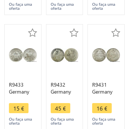
I The Great
Constantius
1875 B ->
Ou faça uma
Ou faça uma
Ou faça uma
oferta
oferta
oferta
326 Treveri
I 296 297
Make offer
PTR ->
Trier ->
Make Offer
Make Offer
R9433
R9432
R9431
Germany
Germany
Germany
Empire 1/2
Prussia 1/3
Empire 1
Mark
Thaler
Mark
15
€
45
€
16
€
Wilhelm II
Friedrich II
Wilhelm II
1915 A
1773 A
1914 A
Ou faça uma
Ou faça uma
Ou faça uma
oferta
oferta
oferta
Berlin Silver
Silver ->
Berlin Silver