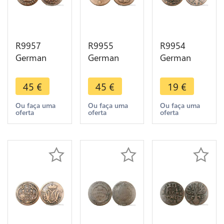
R9957
R9955
R9954
German
German
German
Duchy
Saxe
Free City
Jülich Berg
Weimar
Aachen 12
45
€
45
€
19
€
1/2 Stuber
Eisenach 3
Heller 1765
Karl
Pfennig Karl
IK -> Make
Ou faça uma
Ou faça uma
Ou faça uma
oferta
oferta
oferta
Theodor
August
Offer
1794 PR ->
1794 ->
Make Offer
Make Offer