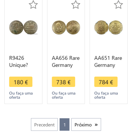
R9426
AA656 Rare
AA651 Rare
Unique?
Germany
Germany
Germany
Wurttemberg
Hamburg 5
Brunswick
20 Marks
Marks 1877
180
€
738
€
784
€
Wolfenbuttel
Karl 1872 F
J Or Gold
2/3 Taler
Or Gold
NGC AU55
Ou faça uma
Ou faça uma
Ou faça uma
oferta
oferta
oferta
Karl I 1764
PCGS AU55
-> Make
B IDB Silver
> Offer
offer
Precedent
1
Próximo