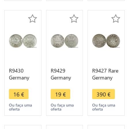
AU -> Make
Make offer
AU -> Make
offer
offer
R9430
R9429
R9427 Rare
Germany
Germany
Germany
Empire 1/2
Empire 1
Sachsen
Mark
Mark
Albertine
16
€
19
€
390
€
Wilhelm II
Wilhelm II
Kurlinie 1/4
1915 A
1903 A
Taler 1548
Ou faça uma
Ou faça uma
Ou faça uma
oferta
oferta
oferta
Berlin Silver
Berlin Silver
Moritz
UNC ->
-> Make
Silver
Make offer
offer