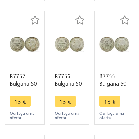
R7757
R7756
R7755
Bulgaria 50
Bulgaria 50
Bulgaria 50
Leva Boris
Leva Boris
Leva Boris
III 1930 BP
III 1930 BP
III 1930 BP
13
€
13
€
13
€
Silver ->
Silver ->
Silver ->
Make offer
Make offer
Make offer
Ou faça uma
Ou faça uma
Ou faça uma
oferta
oferta
oferta