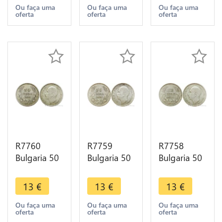
Make offer
Make offer
Make offer
Ou faça uma
Ou faça uma
Ou faça uma
oferta
oferta
oferta
R7760
R7759
R7758
Bulgaria 50
Bulgaria 50
Bulgaria 50
Leva Boris
Leva Boris
Leva Boris
III 1930 BP
III 1930 BP
III 1930 BP
13
€
13
€
13
€
Silver ->
Silver ->
Silver ->
Make offer
Make offer
Make offer
Ou faça uma
Ou faça uma
Ou faça uma
oferta
oferta
oferta