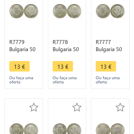
R7779
R7778
R7777
Bulgaria 50
Bulgaria 50
Bulgaria 50
Leva Boris
Leva Boris
Leva Boris
III 1930 BP
III 1930 BP
III 1930 BP
13
€
13
€
13
€
Silver ->
Silver ->
Silver ->
Make offer
Make offer
Make offer
Ou faça uma
Ou faça uma
Ou faça uma
oferta
oferta
oferta