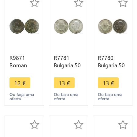
R9871
R7781
R7780
Roman
Bulgaria 50
Bulgaria 50
Empire
Leva Boris
Leva Boris
Antoninien
III 1930 BP
III 1930 BP
12
€
13
€
13
€
Aurelian
Silver ->
Silver ->
273 274
Make offer
Make offer
Ou faça uma
Ou faça uma
Ou faça uma
oferta
oferta
oferta
Serdica ->
Make Offer