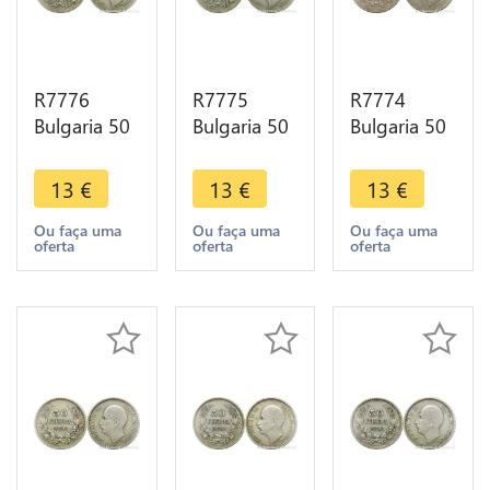
R7776
R7775
R7774
Bulgaria 50
Bulgaria 50
Bulgaria 50
Leva Boris
Leva Boris
Leva Boris
III 1930 BP
III 1930 BP
III 1930 BP
13
€
13
€
13
€
Silver ->
Silver ->
Silver ->
Make offer
Make offer
Make offer
Ou faça uma
Ou faça uma
Ou faça uma
oferta
oferta
oferta