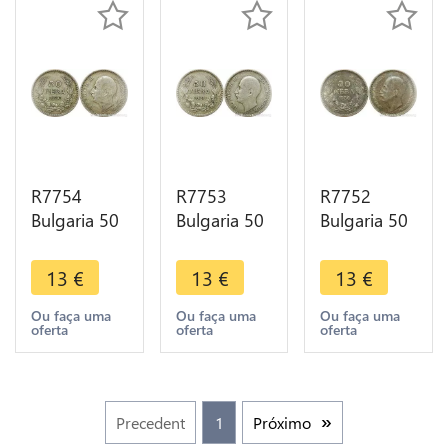
R7754
R7753
R7752
Bulgaria 50
Bulgaria 50
Bulgaria 50
Leva Boris
Leva Boris
Leva Boris
III 1930 BP
III 1930 BP
III 1930 BP
13
€
13
€
13
€
Silver ->
Silver ->
Silver ->
Make offer
Make offer
Make offer
Ou faça uma
Ou faça uma
Ou faça uma
oferta
oferta
oferta
Precedent
1
Próximo