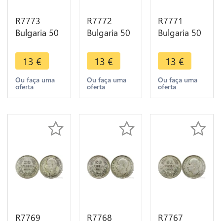
R7773
R7772
R7771
Bulgaria 50
Bulgaria 50
Bulgaria 50
Leva Boris
Leva Boris
Leva Boris
III 1930 BP
III 1930 BP
III 1930 BP
13
€
13
€
13
€
Silver ->
Silver ->
Silver ->
Make offer
Make offer
Make offer
Ou faça uma
Ou faça uma
Ou faça uma
oferta
oferta
oferta
R7769
R7768
R7767