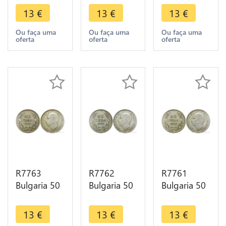
III 1930 BP
III 1930 BP
III 1930 BP
13
€
13
€
13
€
Silver ->
Silver ->
Silver ->
Make offer
Make offer
Make offer
Ou faça uma
Ou faça uma
Ou faça uma
oferta
oferta
oferta
R7763
R7762
R7761
Bulgaria 50
Bulgaria 50
Bulgaria 50
Leva Boris
Leva Boris
Leva Boris
III 1930 BP
III 1930 BP
III 1930 BP
13
€
13
€
13
€
Silver ->
Silver ->
Silver ->