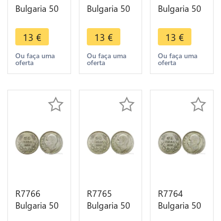
Bulgaria 50
Bulgaria 50
Bulgaria 50
Leva Boris
Leva Boris
Leva Boris
III 1930 BP
III 1930 BP
III 1930 BP
13
€
13
€
13
€
Silver ->
Silver ->
Silver ->
Make offer
Make offer
Make offer
Ou faça uma
Ou faça uma
Ou faça uma
oferta
oferta
oferta
R7766
R7765
R7764
Bulgaria 50
Bulgaria 50
Bulgaria 50
Leva Boris
Leva Boris
Leva Boris