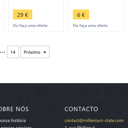
Felice 1826 P Turin -
Felice 1826 P Turin -
> Make Offer
> Make Offer
29
€
6
€
Ou faça uma oferta
Ou faça uma oferta
14
Próximo
OBRE NÓS
CONTACTO
nossa história
contact@millenium-state.com
 nossos serviços
1. rue Phillipe II