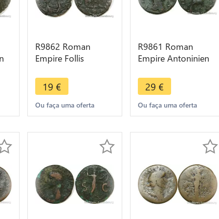
R9862 Roman
R9861 Roman
n
Empire Follis
Empire Antoninien
Constantius II 337
Gallien 267 268
fer
361 -> Make Offer
Diana Antilope ->
19
€
29
€
Make Offer
Ou faça uma oferta
Ou faça uma oferta