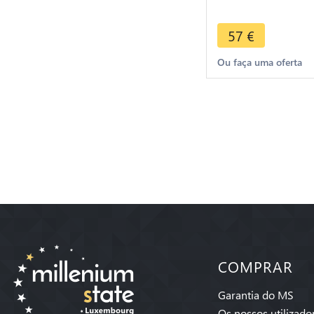
Felice 1826 L Turi
> Make Offer
57
€
Ou faça uma oferta
COMPRAR
Garantia do MS
Os nossos utilizado