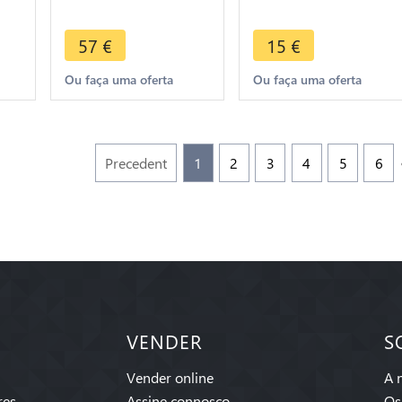
n -
Felice 1826 L Turin -
Emanuel III 1909 R
> Make Offer
Roma -> Make
57
€
15
€
Offer
Ou faça uma oferta
Ou faça uma oferta
Precedent
1
2
3
4
5
6
VENDER
S
Vender online
A 
res
Assine connosco
Os