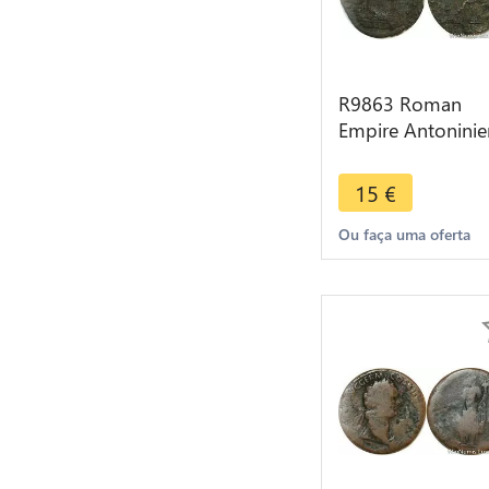
R9863 Roman
Empire Antoninie
Aurelien 272 274
Milan -> Make Of
15
€
Ou faça uma oferta