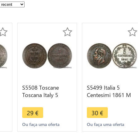
S5508 Toscane
S5499 Italia 5
Toscana Italy 5
Centesimi 1861 M
can
Centesimi Vittorio
Italy Vittorio
8
Emanuele 1859 -
Emanuele II >M
29
€
30
€
Faire Offre
offer
Ou faça uma oferta
Ou faça uma oferta