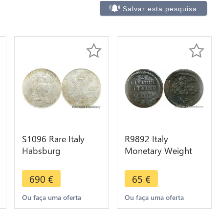
Salvar esta pesquisa
S1096 Rare Italy
R9892 Italy
Habsburg
Monetary Weight
Kronenthaler 1793
Poids Monetaire 2
Milan PCGS AU58
Pistole V D IIII c.
690
€
65
€
Lustre -> Make offer
1500
Ou faça uma oferta
Ou faça uma oferta