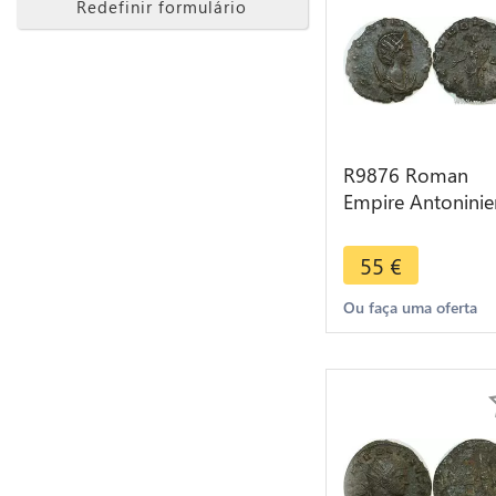
Redefinir formulário
R9876 Roman
Empire Antoninie
Salonina 265 266
Fecvnditas Avg
55
€
Roma -> Make
Offer
Ou faça uma oferta