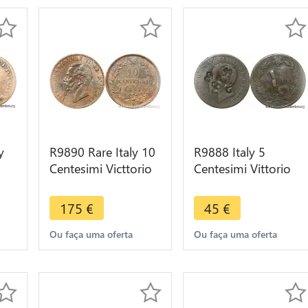
y
R9890 Rare Italy 10
R9888 Italy 5
Centesimi Victtorio
Centesimi Vittorio
II
Emmanuel II 1867 H
Emanuele II 1861 N
fer
Birmingham AU -
Napoli
175
€
45
€
>Offer
Countermarked 419
23
Ou faça uma oferta
Ou faça uma oferta