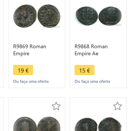
R9869 Roman
R9868 Roman
Empire
Empire Ae
Antoninianus Carus
Constantius II 337
282 283 Rome
341 -> Make Offer
19
€
15
€
Aeternit KAA ->
Make Offer
Ou faça uma oferta
Ou faça uma oferta