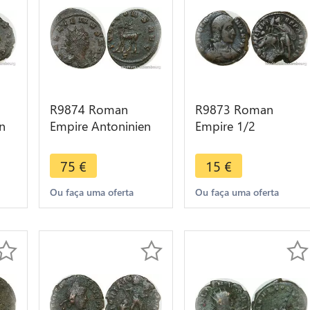
R9874 Roman
R9873 Roman
n
Empire Antoninien
Empire 1/2
Gallien 267 268
Centenionalis
Roma Chevre Goat
Constantius II 337
75
€
15
€
S -> Make Offer
361 Rome Temp
Reparatio
Ou faça uma oferta
Ou faça uma oferta