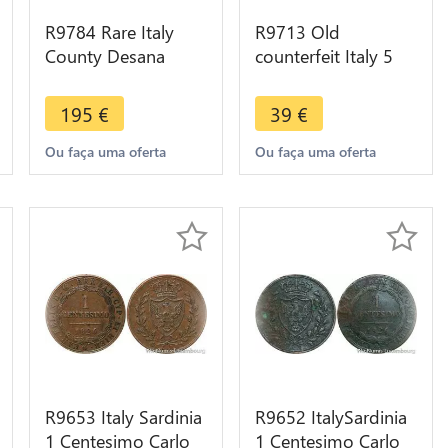
R9784 Rare Italy
R9713 Old
County Desana
counterfeit Italy 5
Liard au dauphin
Lire Vittorio
Tizzone 1583 ->
Emanuele II 1874 M
195
€
39
€
Make offer
Milan Lead >Offer
Ou faça uma oferta
Ou faça uma oferta
R9653 Italy Sardinia
R9652 ItalySardinia
1 Centesimo Carlo
1 Centesimo Carlo