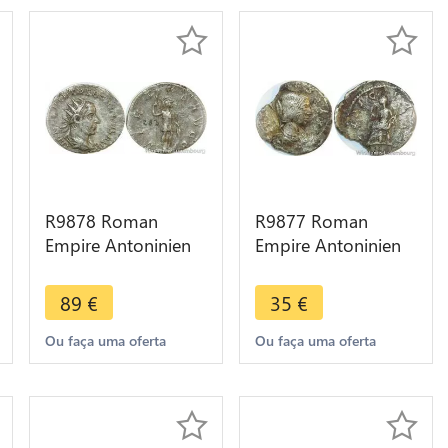
R9878 Roman
R9877 Roman
Empire Antoninien
Empire Antoninien
Trebonien Galle 255
Julia Maesa 223 226
Vitvs Avgg -> Make
-> Make Offer
89
€
35
€
Offer
Ou faça uma oferta
Ou faça uma oferta