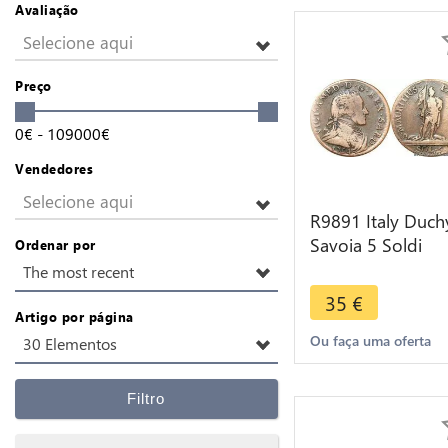
Avaliação
Selecione aqui
Preço
0
€
-
109000
€
Vendedores
Selecione aqui
R9891 Italy Duch
Savoia 5 Soldi
Ordenar por
Vittorio Amadeo I
The most recent
1794 -> Make Of
35
€
Artigo por página
Ou faça uma oferta
30 Elementos
Filtro