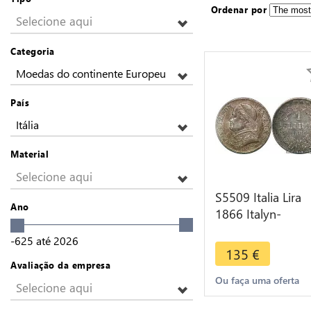
Ordenar por
Selecione aqui
Categoria
Moedas do continente Europeu
País
Itália
Material
Selecione aqui
S5509 Italia Lira
Ano
1866 Italyn-
Kirchenstaat Vati
-625
até
2026
Pius IX 1846-187
135
€
SPL UNC
Avaliação da empresa
Ou faça uma oferta
Selecione aqui