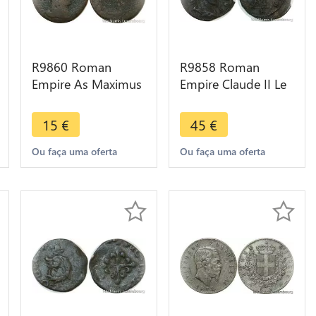
R9860 Roman
R9858 Roman
Empire As Maximus
Empire Claude II Le
Thrax 235 238
Gothique 268 269
Rome Cornucopia -
Publica P Milan
15
€
45
€
> Make Offer
Décentrée
Ou faça uma oferta
Ou faça uma oferta