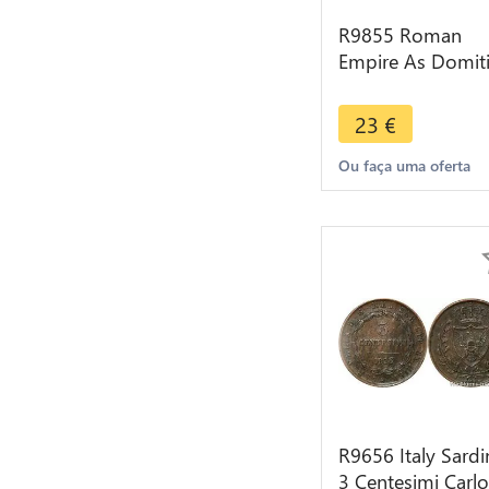
R9855 Roman
Empire As Domit
86 Rome Fortvna
Avgvsti -> Make
23
€
Offer
Ou faça uma oferta
R9656 Italy Sardi
3 Centesimi Carlo