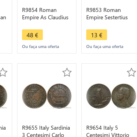
R9854 Roman
R9853 Roman
ian
Empire As Claudius
Empire Sestertius
e
41 54 With Shield -
Antoninus Pius 138
> Make Offer
161 -> Make Offer
48
€
13
€
Ou faça uma oferta
Ou faça uma oferta
nia
R9655 Italy Sardinia
R9654 Italy 5
3 Centesimi Carlo
Centesimi Vittorio