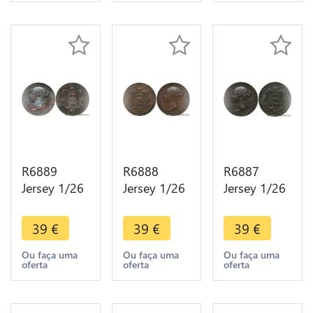
R6889
R6888
R6887
Jersey 1/26
Jersey 1/26
Jersey 1/26
Shilling
Shilling
Shilling
Victoria
Victoria
Victoria
39
€
39
€
39
€
1861 ->
1851 ->
1861 ->
Make offer
Make offer
Make offer
Ou faça uma
Ou faça uma
Ou faça uma
oferta
oferta
oferta