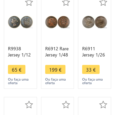
R9938
R6912 Rare
R6911
Jersey 1/12
Jersey 1/48
Jersey 1/26
Shilling
Shilling
Shilling
Victoria
Victoria
Victoria
65
€
199
€
33
€
1877 H
1877 H
1870 ->
Heaton AU
Heaton AU
Make offer
Ou faça uma
Ou faça uma
Ou faça uma
oferta
oferta
oferta
->Make
-> Make
offer
offer