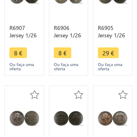
R6907
R6906
R6905
Jersey 1/26
Jersey 1/26
Jersey 1/26
Shilling
Shilling
Shilling
Victoria
Victoria
Victoria
8
€
8
€
29
€
1871 ->
1871 ->
1871 ->
Make offer
Make offer
Make offer
Ou faça uma
Ou faça uma
Ou faça uma
oferta
oferta
oferta