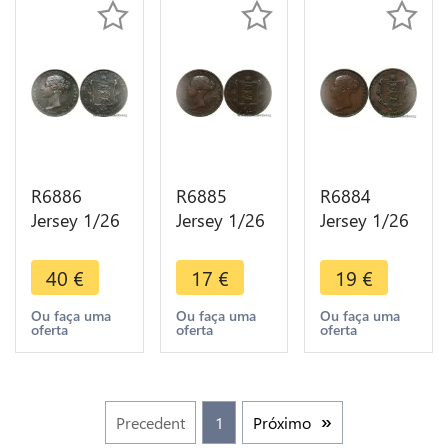
R6886
R6885
R6884
Jersey 1/26
Jersey 1/26
Jersey 1/26
Shilling
Shilling
Shilling
Victoria
Victoria
Victoria
40
€
17
€
19
€
1861 ->
1851 ->
1851 ->
Make offer
Make offer
Make offer
Ou faça uma
Ou faça uma
Ou faça uma
oferta
oferta
oferta
Precedent
1
Próximo