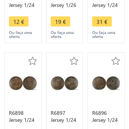
Jersey 1/24
Jersey 1/26
Jersey 1/24
Shilling
Shilling
Shilling
Victoria
Victoria
Victoria
12
€
19
€
31
€
1888 ->
1866 ->
1877 H
Make offer
Make offer
Heaton ->
Ou faça uma
Ou faça uma
Ou faça uma
oferta
oferta
oferta
Make offer
R6898
R6897
R6896
Jersey 1/24
Jersey 1/24
Jersey 1/24
Shilling
Shilling
Shilling