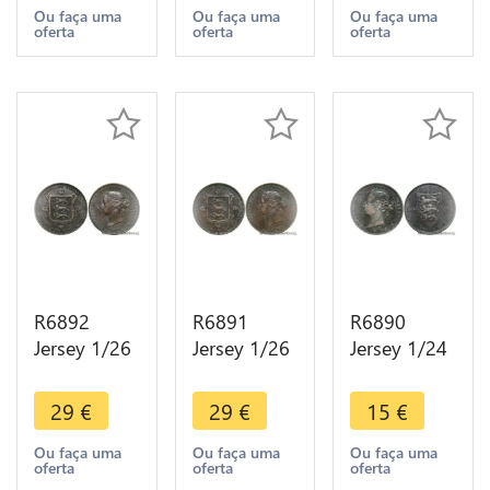
Heaton ->
Make offer
Make offer
Ou faça uma
Ou faça uma
Ou faça uma
oferta
oferta
oferta
Make offer
R6892
R6891
R6890
Jersey 1/26
Jersey 1/26
Jersey 1/24
Shilling
Shilling
Shilling
Victoria
Victoria
Victoria
29
€
29
€
15
€
1870 ->
1870 ->
1877 ->
Make offer
Make offer
Make offer
Ou faça uma
Ou faça uma
Ou faça uma
oferta
oferta
oferta