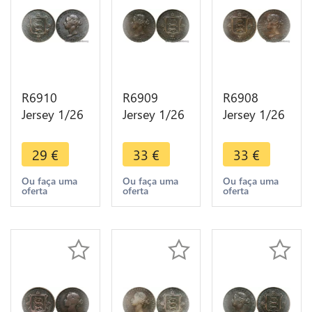
R6910
R6909
R6908
Jersey 1/26
Jersey 1/26
Jersey 1/26
Shilling
Shilling
Shilling
Victoria
Victoria
Victoria
29
€
33
€
33
€
1871 ->
1871 ->
1870 ->
Make offer
Make offer
Make offer
Ou faça uma
Ou faça uma
Ou faça uma
oferta
oferta
oferta