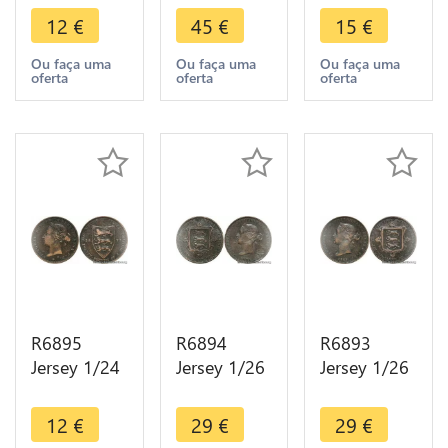
Victoria
Victoria
Victoria
12
€
45
€
15
€
1877 H
1877 H
1888 ->
Heaton ->
Heaton AU
Make offer
Ou faça uma
Ou faça uma
Ou faça uma
oferta
oferta
oferta
Make offer
-> Make
offer
R6895
R6894
R6893
Jersey 1/24
Jersey 1/26
Jersey 1/26
Shilling
Shilling
Shilling
Victoria
Victoria
Victoria
12
€
29
€
29
€
1877 H
1871 ->
1865 ->