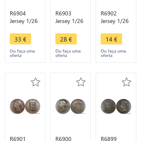
R6904
R6903
R6902
Jersey 1/26
Jersey 1/26
Jersey 1/26
Shilling
Shilling
Shilling
Victoria
Victoria
Victoria
33
€
28
€
14
€
1870 ->
1871 ->
1871 ->
Make offer
Make offer
Make offer
Ou faça uma
Ou faça uma
Ou faça uma
oferta
oferta
oferta
R6901
R6900
R6899