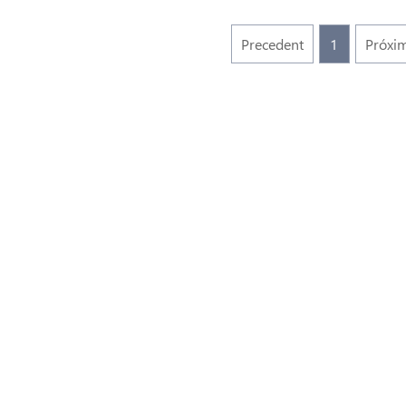
Precedent
1
Próxi