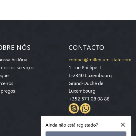
OBRE NÓS
CONTACTO
nossa história
contact@millenium-state.com
 nossos serviços
1. rue Phillipe II
ogue
L-2340 Luxembourg
rceiros
Grand-Duché de
pregos
Luxembourg
+352 671 08 08 88
×
Ainda não está registado?