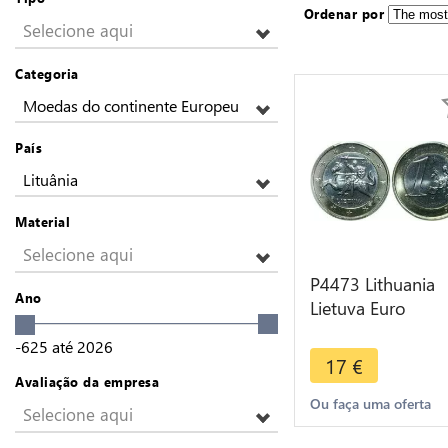
Ordenar por
Selecione aqui
Categoria
Moedas do continente Europeu
País
Lituânia
Material
Selecione aqui
P4473 Lithuania
Ano
Lietuva Euro
Antanas Žukausk
-625
até
2026
2015 PCGS BU U
17
€
Avaliação da empresa
Ou faça uma oferta
Selecione aqui