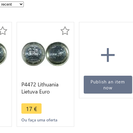
+
Publish an item
P4472 Lithuania
now
Lietuva Euro
as
Antanas Žukauskas
NC
2015 NGC BU UNC
17
€
Ou faça uma oferta