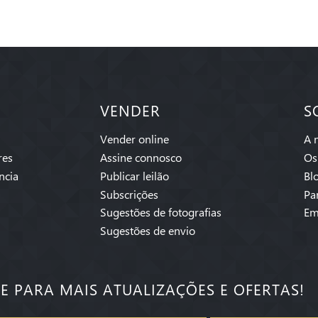
VENDER
S
Vender online
A 
res
Assine connosco
Os
ncia
Publicar leilão
Bl
Subscrições
Pa
Sugestões de fotografias
Em
Sugestões de envio
SE PARA MAIS ATUALIZAÇÕES E OFERTAS!