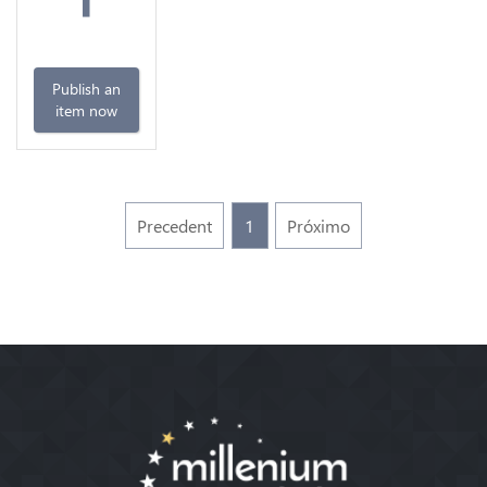
Publish an
item now
Precedent
1
Próximo