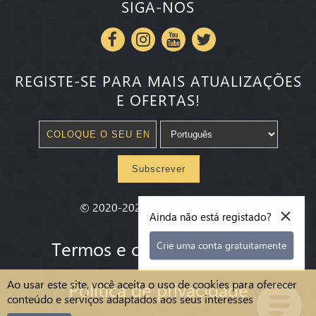
SIGA-NOS
REGISTE-SE PARA MAIS ATUALIZAÇÕES
E OFERTAS!
Subscrever
×
©
2020-2026
Millenium State
®
Ainda não está registado?
Termos e condições gerias
Crie uma conta gratuitamente
Ao usar este site, você aceita o uso de cookies para oferecer
Política de privacidade
conteúdo e serviços adaptados aos seus interesses