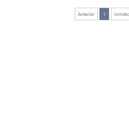
Anterior
1
Următo