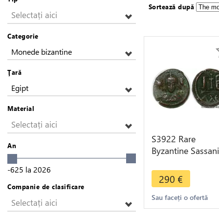
Sortează după
Selectați aici
Categorie
Monede bizantine
Ţară
Egipt
Material
Selectați aici
S3922 Rare
An
Byzantine Sassan
Nummi Chosroès
-625
la
2026
2590-628 12
290
€
D.Alexandrie
Companie de clasificare
Sau faceți o ofertă
Selectați aici