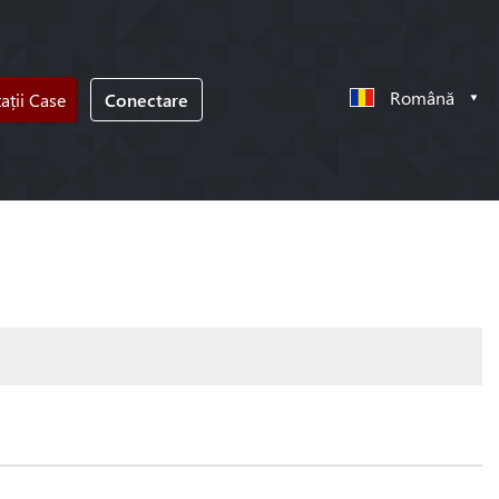
Română
tații Case
Conectare
!