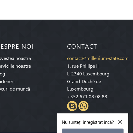
ESPRE NOI
CONTACT
ovestea noastră
contact@millenium-state.com
rviciile noastre
1. rue Phillipe II
log
L-2340 Luxembourg
rteneri
Grand-Duché de
ocuri de muncă
Luxembourg
+352 671 08 08 88
×
Nu sunteți înregistrat încă?