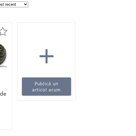
+
Publică un
articol acum
ide