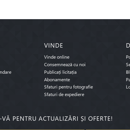
VINDE
D
Vinde online
P
Consemnează cu noi
Se
ndare
Publicați licitația
B
Abonamente
Pa
Sfaturi pentru fotografie
L
Sfaturi de expediere
I-VĂ PENTRU ACTUALIZĂRI ȘI OFERTE!