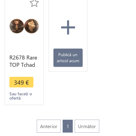
+
Publică un
R2678 Rare
articol acum
TOP Tchad
10000
Francs Essai
349
€
Général De
Gaulle
Sau faceți o
ofertă
Simon 1960
PCGS SP67
Anterior
1
Următor