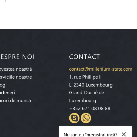
ESPRE NOI
CONTACT
ovestea noastră
contact@millenium-state.com
rviciile noastre
1. rue Phillipe II
log
L-2340 Luxembourg
rteneri
Grand-Duché de
ocuri de muncă
Luxembourg
+352 671 08 08 88
×
Nu sunteți înregistrat încă?