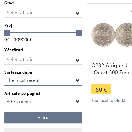
Grad
Selectați aici
Preţ
0
€
-
109000
€
Vânzători
Selectați aici
O232 Afrique de
l'Ouest 500 Franc
Sortează după
Union monétaire
The most recent
1972 Argent Silve
50
€
FDC
Articole pe pagină
Sau faceți o ofertă
30 Elemente
Filtru