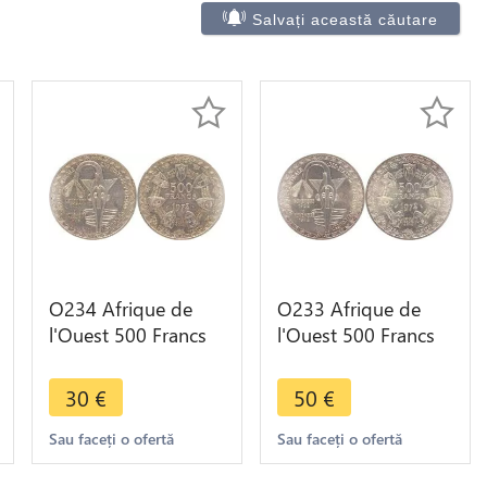
Salvați această căutare
O234 Afrique de
O233 Afrique de
l'Ouest 500 Francs
l'Ouest 500 Francs
Union monétaire
Union monétaire
1972 Argent Silver
1972 Argent Silver
30
€
50
€
SUP
FDC
Sau faceți o ofertă
Sau faceți o ofertă