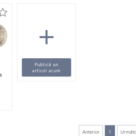
+
Publică un
articol acum
s
r
Anterior
1
Următo