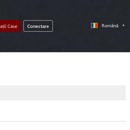
Română
tații Case
Conectare
!