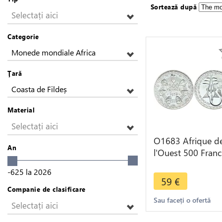
Sortează după
Selectați aici
Categorie
Monede mondiale Africa
Ţară
Coasta de Fildeș
Material
Selectați aici
O1683 Afrique d
An
l'Ouest 500 Franc
1972 BU UNC
-625
la
2026
Argent
59
€
Companie de clasificare
Sau faceți o ofertă
Selectați aici