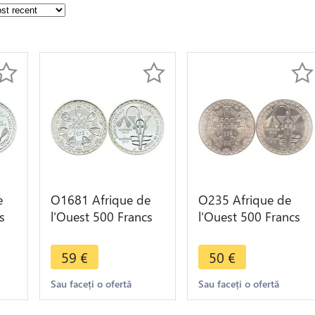
e
O1681 Afrique de
O235 Afrique de
s
l'Ouest 500 Francs
l'Ouest 500 Francs
1972 BU UNC
Union monétaire
Argent
1972 Argent Silver
59
€
50
€
FDC
Sau faceți o ofertă
Sau faceți o ofertă