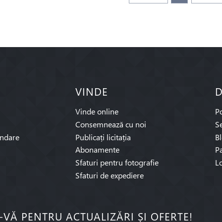
VINDE
D
Vinde online
P
Consemnează cu noi
Se
ndare
Publicați licitația
B
Abonamente
Pa
Sfaturi pentru fotografie
L
Sfaturi de expediere
I-VĂ PENTRU ACTUALIZĂRI ȘI OFERTE!