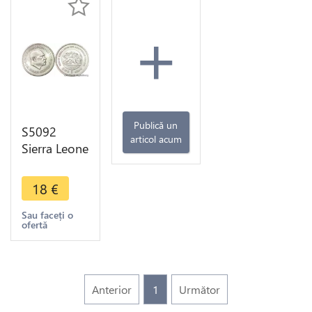
+
Publică un
S5092
articol acum
Sierra Leone
One Leone
Dr. Siaka
18
€
Stevens
1974 Lion
Sau faceți o
ofertă
UNC - Faire
Offre
Anterior
1
Următor