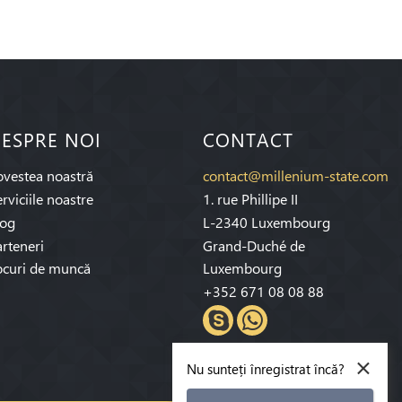
ESPRE NOI
CONTACT
ovestea noastră
contact@millenium-state.com
rviciile noastre
1. rue Phillipe II
log
L-2340 Luxembourg
rteneri
Grand-Duché de
ocuri de muncă
Luxembourg
+352 671 08 08 88
×
Nu sunteți înregistrat încă?