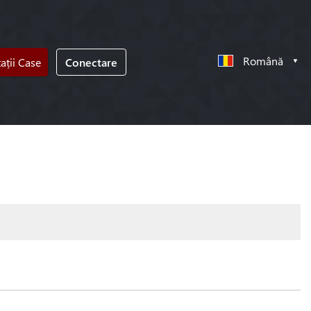
Română
tații Case
Conectare
!