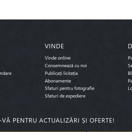
VINDE
D
Vinde online
P
Consemnează cu noi
Se
ndare
Publicați licitația
B
Abonamente
Pa
Sfaturi pentru fotografie
L
Sfaturi de expediere
I-VĂ PENTRU ACTUALIZĂRI ȘI OFERTE!