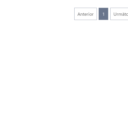
Anterior
1
Următo