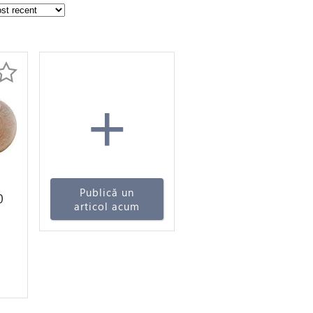
+
Publică un
0
articol acum