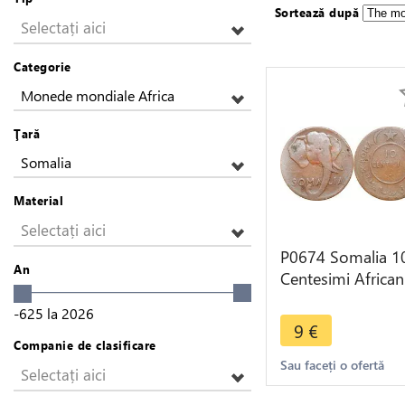
Sortează după
Selectați aici
Categorie
Monede mondiale Africa
Ţară
Somalia
Material
Selectați aici
P0674 Somalia 1
An
Centesimi African
Elephan 1950 -
-625
la
2026
>Make offer
9
€
Companie de clasificare
Sau faceți o ofertă
Selectați aici